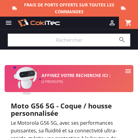
shopping_cart



AFFINEZ VOTRE RECHERCHE ICI :
(2 PRODUITS)
Moto G56 5G - Coque / housse
personnalisée
Le Motorola G56 5G, avec ses performances
puissantes, sa fluidité et sa connectivité ultra-