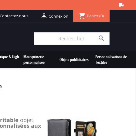
shopping_cart

Contactez-nous
Panier
(0)
Connexion

tique & High-
Maroquinerie
Personnalisations de
Objets publicitaires
personnalisée
Textiles
US
ritable
objet
sonnalisées aux