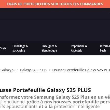
FRAIS DE PORTS OFFERTS SUR TOUTES LES COMMANDES
Emballage &
Enseignes &
Imprimerie &
Informa
Style
packaging
Signalétique
Papèterie
Tech
 Galaxy S
Galaxy S25 PLUS
Housse Portefeuille Galaxy S25 PL
usse Portefeuille Galaxy S25 PLUS
nsformez votre Samsung Galaxy S25 Plus en un vé
t fonctionnel
grâce à nos housses portefeuille per
ifs époustouflants
et à la
protection intelligente