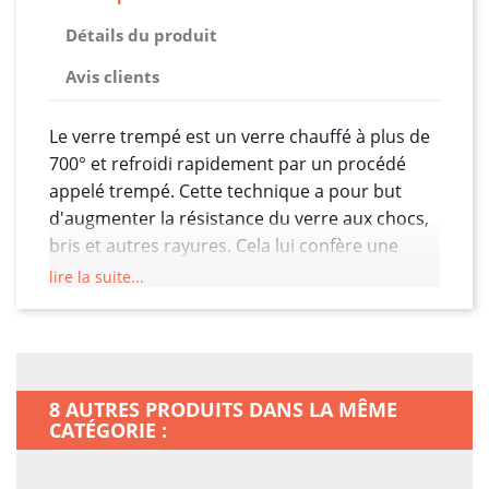
Détails du produit
Avis clients
Le verre trempé est un verre chauffé à plus de
700° et refroidi rapidement par un procédé
appelé trempé. Cette technique a pour but
d'augmenter la résistance du verre aux chocs,
bris et autres rayures. Cela lui confère une
résistance 5 fois supérieure au verre
lire la suite...
traditionnel, ce qui est parfait comme type de
protection pour protéger l’écran tactile de
votre Xiaomi Redmi Note 12 4G des agressions
extérieures. Le verre trempé est dès lors
8 AUTRES PRODUITS DANS LA MÊME
considéré comme un verre de sécurité et peut
CATÉGORIE :
être utilisé pour certaines applications comme
pour un écran de smartphone, une paroi de