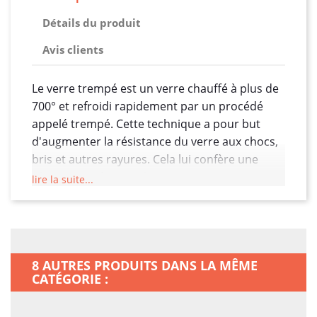
Détails du produit
Avis clients
Le verre trempé est un verre chauffé à plus de
700° et refroidi rapidement par un procédé
appelé trempé. Cette technique a pour but
d'augmenter la résistance du verre aux chocs,
bris et autres rayures. Cela lui confère une
résistance 5 fois supérieure au verre
lire la suite...
traditionnel, ce qui est parfait comme type de
protection pour protéger l’écran tactile de
votre Samsung Galaxy A54 5G des agressions
extérieures. Le verre trempé est dès lors
8 AUTRES PRODUITS DANS LA MÊME
considéré comme un verre de sécurité et peut
CATÉGORIE :
être utilisé pour certaines applications comme
pour un écran de smartphone, une paroi de