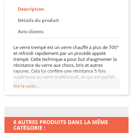
Description
Détails du produit
Avis clients
Le verre trempé est un verre chauffé à plus de 700°
et refroidi rapidement par un procédé appelé
trempé. Cette technique a pour but d'augmenter la
résistance du verre aux chocs, bris et autres
rayures. Cela lui confère une résistance 5 fois
supérieure au verre traditionnel, ce qui est parfait
comme type de protection pour protéger l’écran
lire la suite...
tactile de votre Xiaomi Mi 11i des agressions
extérieures. Le verre trempé est dès lors considéré
comme un verre de sécurité et peut être utilisé pour
certaines applications comme pour un écran de
smartphone, une paroi de douche, une cloison, une
crédence de cuisine, ou encore le mobilier urbain,
8 AUTRES PRODUITS DANS LA MÊME
les parois intérieures, les portes et fenêtres dans les
CATÉGORIE :
lieux publics …