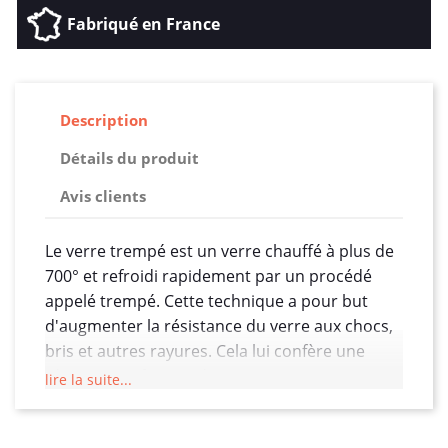
Fabriqué en France
Description
Détails du produit
Avis clients
Le verre trempé est un verre chauffé à plus de
700° et refroidi rapidement par un procédé
appelé trempé. Cette technique a pour but
d'augmenter la résistance du verre aux chocs,
bris et autres rayures. Cela lui confère une
résistance 5 fois supérieure au verre
lire la suite...
traditionnel, ce qui est parfait comme type de
protection pour protéger l’écran tactile de