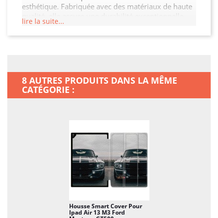
esthétique. Fabriquée avec des matériaux de haute
qualité, elle assure une durabilité exceptionnelle
lire la suite...
tout en restant légère et facile à manipuler. Son
design moderne et raffiné s'adapte à votre Ipad Air
13 M3 tout en offrant un accès facile à toutes les
fonctionnalités. Ne laissez pas votre Ipad Air 13 M3
sans protection.
8 AUTRES PRODUITS DANS LA MÊME
CATÉGORIE :
Housse Smart Cover Pour
Ipad Air 13 M3 Ford