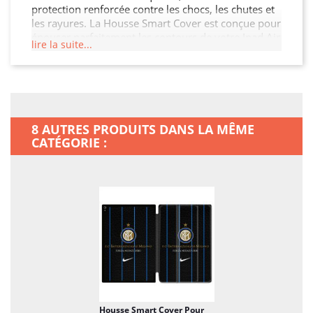
protection renforcée contre les chocs, les chutes et
les rayures. La Housse Smart Cover est conçue pour
épouser parfaitement les contours de votre Ipad Air
lire la suite...
13 M3, garantissant ainsi une protection sans
compromis tout en préservant son esthétique. De
plus, elle permet un accès facile à toutes les
fonctionnalités de votre Ipad Air 13 M3.
8 AUTRES PRODUITS DANS LA MÊME
CATÉGORIE :
Housse Smart Cover Pour