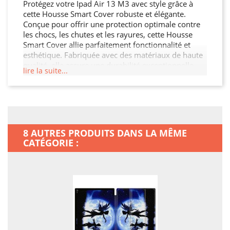
Protégez votre Ipad Air 13 M3 avec style grâce à
cette Housse Smart Cover robuste et élégante.
Conçue pour offrir une protection optimale contre
les chocs, les chutes et les rayures, cette Housse
Smart Cover allie parfaitement fonctionnalité et
esthétique. Fabriquée avec des matériaux de haute
qualité, elle assure une durabilité exceptionnelle
lire la suite...
tout en restant légère et facile à manipuler. Son
design moderne et raffiné s'adapte à votre Ipad Air
13 M3 tout en offrant un accès facile à toutes les
fonctionnalités. Ne laissez pas votre Ipad Air 13 M3
sans protection.
8 AUTRES PRODUITS DANS LA MÊME
CATÉGORIE :