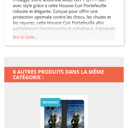
avec style grâce à cette Housse Cuir Portefeuille
robuste et élégante. Conçue pour offrir une
protection optimale contre les chocs, les chutes et
les rayures, cette Housse Cuir Portefeuille allie
parfaitement fonctionnalité et esthétique. Fabriquée
avec des matériaux de haute qualité, elle assure
lire la suite...
une durabilité exceptionnelle tout en restant légère
et facile à manipuler. Son design moderne et raffiné
s'adapte à votre Motorola Moto G67 / G77 / G87
tout en offrant un accès facile à toutes les
fonctionnalités. Ne laissez pas votre Motorola Moto
G67 / G77 / G87 sans protection, offrez-lui la
8 AUTRES PRODUITS DANS LA MÊME
sécurité qu'il mérite !
CATÉGORIE :
NOUVEAU