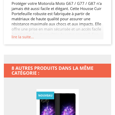
Protéger votre Motorola Moto G67 / G77 / G87 n'a
jamais été aussi facile et élégant. Cette Housse Cuir
Portefeuille robuste est fabriquée à partir de
matériaux de haute qualité pour assurer une
résistance maximale aux chocs et aux impacts. Elle
offre une prise en main sécurisée et un accès facile
à toutes les fonctionnalités de votre appareil. Son
lire la suite...
design fin et léger n'alourdit pas votre Motorola
Moto G67 / G77 / G87, tout en garantissant une
protection optimale contre les chocs, les rayures et
les chutes. Offrez à votre Motorola Moto G67 / G77
/ G87 la protection qu'il mérite.
8 AUTRES PRODUITS DANS LA MÊME
CATÉGORIE :
NOUVEAU