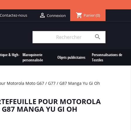
shopping_cart

Contactez-nous
Panier
(0)
Connexion

tique & High-
Maroquinerie
Personnalisations de
Objets publicitaires
personnalisée
Textiles
Pour Motorola Moto G67 / G77 / G87 Manga Yu Gi Oh
RTEFEUILLE POUR MOTOROLA
/ G87 MANGA YU GI OH