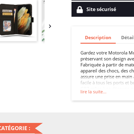
Site sécurisé

Description
Détai
Gardez votre Motorola Mo
préservant son design ave
Fabriquée à partir de maté
appareil des chocs, des ch
assure une prise en main 
facile à tous les ports e
G87 grâce à sa découpe pr
lire la suite...
pour préserver l'intégrit
en ajoutant une touche de
ATÉGORIE :