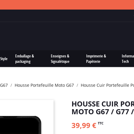
FRAIS DE PORTS OFFERTS SUR TOUTES LES COMMANDES
Emballage &
Enseignes &
Imprimerie &
Informa
Style
packaging
Signalétique
Papèterie
Tech
 G67
Housse Portefeuille Moto G67
Housse Cuir Portefeuille 
HOUSSE CUIR PO
MOTO G67 / G77 
39,99 €
TTC