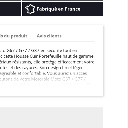
Fabriqué en France
ls du produit
Avis clients
to G67 / G77 / G87 en sécurité tout en
c cette Housse Cuir Portefeuille haut de gamme.
riaux résistants, elle protège efficacement votre
utes et des rayures. Son design fin et léger
agréable et confortable. Vous aurez un accès
t boutons de votre Motorola Moto G67 / G77 /
écise. Choisissez cette Housse Cuir Portefeuille
é de votre Motorola Moto G67 / G77 / G87 tout
 sophistication.