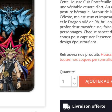
Cette Housse Cuir Portefeuill
une véritable œuvre d'art. Au
posture héroïque. Autour de lui
Céleste, majestueux et imposa
et le Dragon Ailé de Râ, brilla
profondeur mystérieuse, faisant
personnages. Chaque aspect de
conçu pour capturer l'essence 
design époustouflant.
Retrouvez nos produits
Housse
toutes nos coques personnalis
Quantité
AJOUTER AU 
Livraison offerte