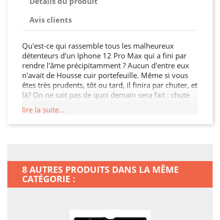
Détails du produit
Avis clients
Qu'est-ce qui rassemble tous les malheureux
détenteurs d'un Iphone 12 Pro Max qui a fini par
rendre l'âme précipitamment ? Aucun d'entre eux
n'avait de Housse cuir portefeuille. Même si vous
êtes très prudents, tôt ou tard, il finira par chuter, et
là? On ne sait pas de quoi demain sera fait : chute
sur le carrelage, quelques bousculades dans un
lire la suite...
couloir, choc au coin d'une ruelle, sac qu'on pose
trop précipitamment. En dépit d' une grande
vigilance, cela arrive à tout le monde ! On trouve
dans le commerce des téléphones très beaux, très
performants, mais aussi très fragiles? Il n'est pas
inconcevable que les touches de votre clavier se
8 AUTRES PRODUITS DANS LA MÊME
bloquent, l'écran peut se féler, et aujourd'hui, vous
CATÉGORIE :
pouvez aussi tordre la Housse cuir portefeuille?
Plutôt que de prendre une assurance pas forcément
indispensable pour votre smartphone, faites un
premier geste en le couvrant pour de bon?