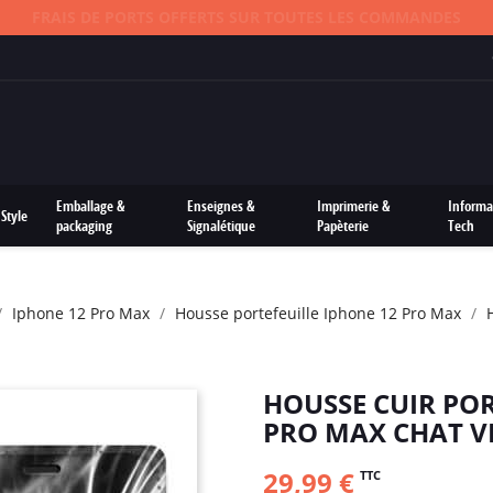
FRAIS DE PORTS OFFERTS SUR TOUTES LES COMMANDES
Emballage &
Enseignes &
Imprimerie &
Informa
Style
packaging
Signalétique
Papèterie
Tech
Iphone 12 Pro Max
Housse portefeuille Iphone 12 Pro Max
HOUSSE CUIR POR
PRO MAX CHAT V
29,99 €
TTC