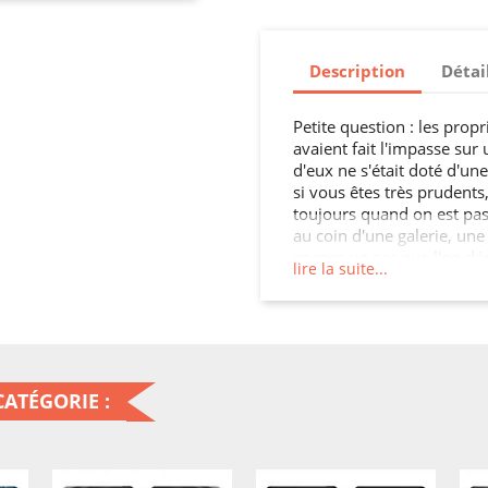
Description
Détai
Petite question : les prop
avaient fait l'impasse sur 
d'eux ne s'était doté d'u
si vous êtes très prudents, 
toujours quand on est pas
au coin d'une galerie, une
encore un sac que l'on dé
lire la suite...
bête, ça peut arriver tous 
téléphone coûte très cher 
appareil peuvent se bloque
pouvez aussi tordre la Hou
son téléphone le plus long
Comme le dit l'adage popu
ATÉGORIE :