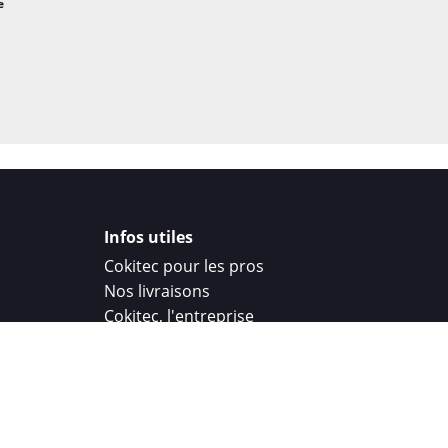
e
Infos utiles
Cokitec pour les pros
Nos livraisons
Cokitec, l'entreprise
Droit de rétractation
Parrainage
Cokitec Challenge
Coque personnalisee