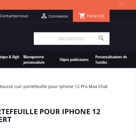
shopping_cart

Contactez-nous
Panier
(0)
Connexion

tique & High-
Maroquinerie
Personnalisations de
Objets publicitaires
personnalisée
Textiles
Housse cuir portefeuille pour Iphone 12 Pro Max Chat
TEFEUILLE POUR IPHONE 12
ERT