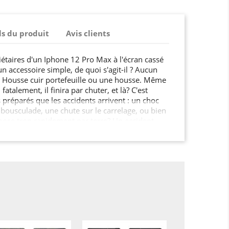
ls du produit
Avis clients
riétaires d'un Iphone 12 Pro Max à l'écran cassé
un accessoire simple, de quoi s'agit-il ? Aucun
ne Housse cuir portefeuille ou une housse. Même
fatalement, il finira par chuter, et là? C'est
 préparés que les accidents arrivent : un choc
 bousculade, une chute sur le carrelage, ou bien
pose trop rapidement par terre? Un accident
les jours ! De nos jours, ce n'est pas parce qu'un
qu'il est indestructible? Les touches de votre
r, l'écran peut se féler, et aujourd'hui, vous
sse cuir portefeuille? Tout faire pour garder
temps possible, c'est relativement légitime?
laire, mieux vaut prévenir que guérir !