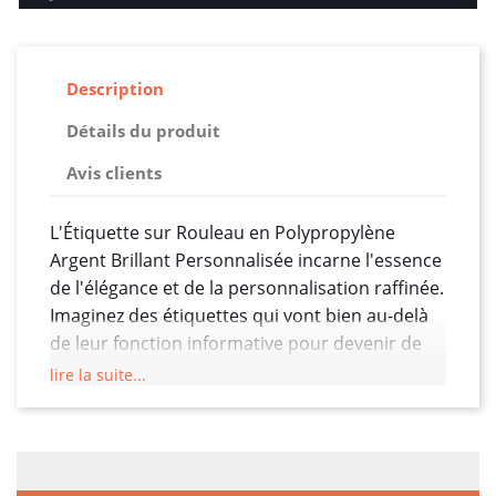
Description
Détails du produit
Avis clients
L'Étiquette sur Rouleau en Polypropylène
Argent Brillant Personnalisée incarne l'essence
de l'élégance et de la personnalisation raffinée.
Imaginez des étiquettes qui vont bien au-delà
de leur fonction informative pour devenir de
véritables ambassadrices de votre marque,
lire la suite...
captivant le regard avec un éclat argenté et un
design sur mesure.
Le matériau en polypropylène offre une base