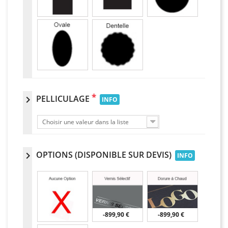
*
PELLICULAGE
chevron_right
INFO
Choisir une valeur dans la liste
OPTIONS (DISPONIBLE SUR DEVIS)
chevron_right
INFO
-899,90 €
-899,90 €