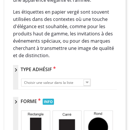
une apparence élégante et raffinée.
Les étiquettes en papier vergé sont souvent
utilisées dans des contextes où une touche
d'élégance est souhaitée, comme pour les
produits haut de gamme, les invitations à des
événements spéciaux, ou pour des marques
cherchant à transmettre une image de qualité
et de distinction.
*
TYPE ADHÉSIF
chevron_right
Choisir une valeur dans la liste
*
FORME
chevron_right
INFO