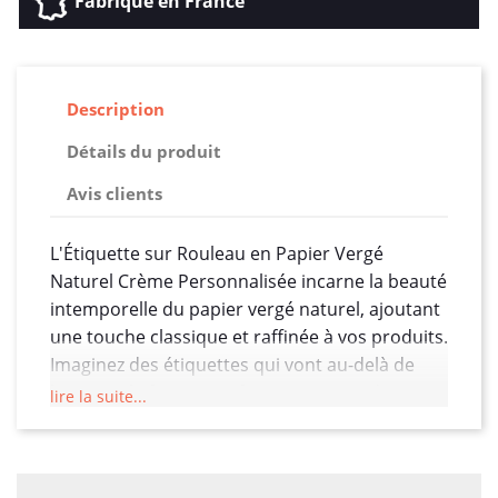
Fabriqué en France
Description
Détails du produit
Avis clients
L'Étiquette sur Rouleau en Papier Vergé
Naturel Crème Personnalisée incarne la beauté
intemporelle du papier vergé naturel, ajoutant
une touche classique et raffinée à vos produits.
Imaginez des étiquettes qui vont au-delà de
leur simple fonction informative pour devenir
lire la suite...
des éléments élégants, évoquant une
esthétique traditionnelle et un sens du
raffinement.