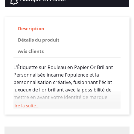
Description
Détails du produit
Avis clients
L'Étiquette sur Rouleau en Papier Or Brillant
Personnalisée incarne l'opulence et la
personnalisation créative, fusionnant l'éclat
luxueux de l'or brillant avec la possibilité de
mettre en avant votre identité de marque
d'une manière élégante et distinctive.
lire la suite...
Le papier or brillant offre une toile de fond
étincelante et somptueuse, créant une
esthétique de luxe qui attire instantanément