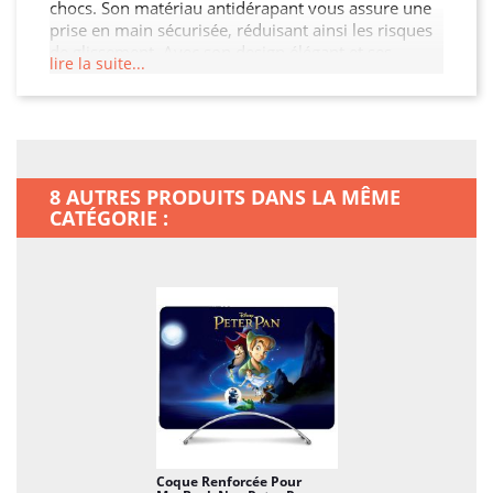
chocs. Son matériau antidérapant vous assure une
prise en main sécurisée, réduisant ainsi les risques
de glissement. Avec son design élégant et ses
lire la suite...
découpes précises, cette coque permet un accès
facile à tous les ports et boutons. Protégez votre
investissement et ajoutez une touche de style à
votre MacBook Neo.
8 AUTRES PRODUITS DANS LA MÊME
CATÉGORIE :
Coque Renforcée Pour