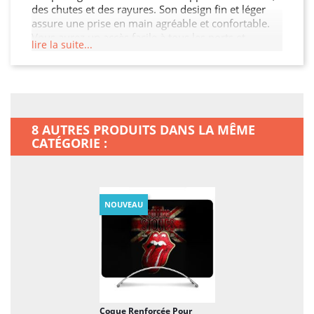
des chutes et des rayures. Son design fin et léger
assure une prise en main agréable et confortable.
Vous aurez un accès facile à tous les ports et
lire la suite...
boutons de votre MacBook Neo grâce à sa découpe
précise. Choisissez cette coque pour préserver
l'intégrité de votre MacBook Neo tout en ajoutant
une touche de sophistication.
8 AUTRES PRODUITS DANS LA MÊME
CATÉGORIE :
NOUVEAU
Coque Renforcée Pour