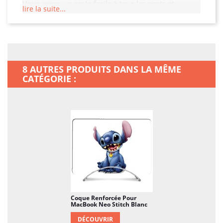
Vous aurez un accès facile à tous les ports et
lire la suite...
boutons de votre MacBook Neo grâce à sa découpe
précise. Choisissez cette coque pour préserver
l'intégrité de votre MacBook Neo tout en ajoutant
une touche de sophistication.
8 AUTRES PRODUITS DANS LA MÊME
CATÉGORIE :
Coque Renforcée Pour
MacBook Neo Stitch Blanc
DÉCOUVRIR