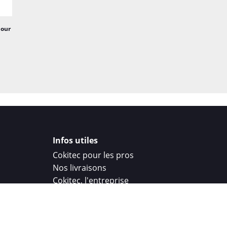
mour
Infos utiles
Cokitec pour les pros
Nos livraisons
Cokitec, l'entreprise
Droit de rétractation
Parrainage
Cokitec Challenge