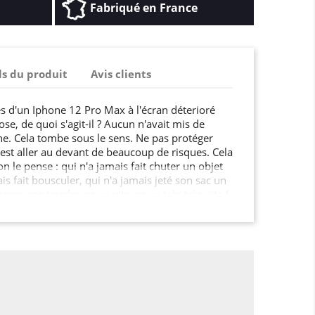
Fabriqué en France
ls du produit
Avis clients
es d'un Iphone 12 Pro Max à l'écran déterioré
se, de quoi s'agit-il ? Aucun n'avait mis de
e. Cela tombe sous le sens. Ne pas protéger
est aller au devant de beaucoup de risques. Cela
n le pense : qui n'a jamais fait chuter un objet
ais fait bousculer, qui n'a jamais jeté son sac un
sser une touche, ça va vite, ça va très très vite !
comme ça : même si vous payez votre smartphone
ra pas moins fragile. Fêlures, bosses, touches
ment, la liste de ce qui peut impacter votre
loir garder son téléphone longtemps, c'est
est pas quand il sera trop tard qu'il faudra
otection…