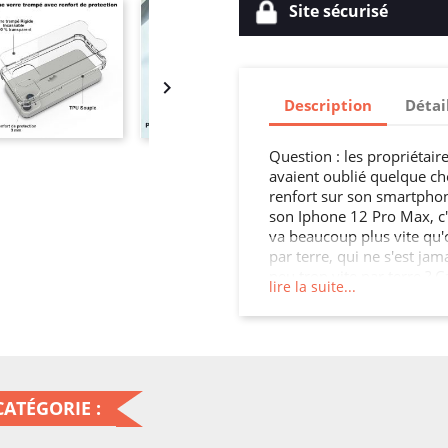
Site sécurisé

Description
Détai
Question : les propriétair
avaient oublié quelque cho
renfort sur son smartphon
son Iphone 12 Pro Max, c'
va beaucoup plus vite qu'o
par terre, qui ne s'est jam
peu trop vite par terre ? Ca
lire la suite...
C'est triste, mais c'est 
très cher, il n'en demeure
qui s'enfoncent définitive
appareil est longue... Vou
parfaitement normal… Ce n'
penser à l'achat d'une pr
ATÉGORIE :