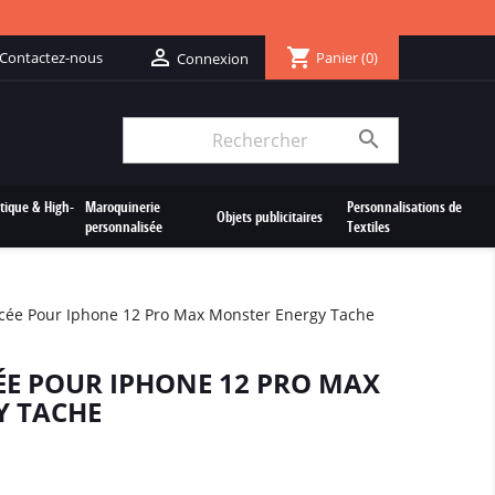
shopping_cart

Contactez-nous
Panier
(0)
Connexion

tique & High-
Maroquinerie
Personnalisations de
Objets publicitaires
personnalisée
Textiles
cée Pour Iphone 12 Pro Max Monster Energy Tache
E POUR IPHONE 12 PRO MAX
Y TACHE