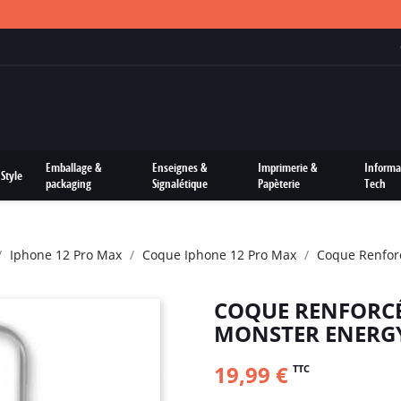
FRAIS DE PORTS OFFERTS SUR TOUTES LES COMMANDES
Emballage &
Enseignes &
Imprimerie &
Informa
Style
packaging
Signalétique
Papèterie
Tech
Iphone 12 Pro Max
Coque Iphone 12 Pro Max
Coque Renfor
COQUE RENFORCÉ
MONSTER ENERG
19,99 €
TTC