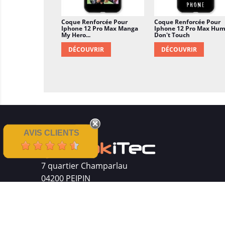
Coque Renforcée Pour
Coque Renforcée Pour
Iphone 12 Pro Max Manga
Iphone 12 Pro Max Hu
My Hero...
Don't Touch
DÉCOUVRIR
DÉCOUVRIR
AVIS CLIENTS
7 quartier Champarlau
04200 PEIPIN
Siret : 511 512 410 00016