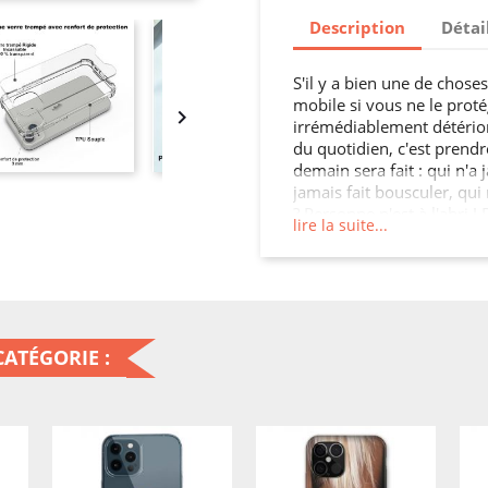
Description
Détai
S'il y a bien une de chose
mobile si vous ne le protég

irrémédiablement détérior
du quotidien, c'est prend
demain sera fait : qui n'a 
jamais fait bousculer, qui 
? Personne n'est à l'abri 
lire la suite...
vous a coûté très cher qu'i
clavier ait des touches bloq
également possible de tor
son téléphone à l'abri, c'
acheter tout ce qu'il fau
plutôt que d'être obligé d
ATÉGORIE :
quelques mois d'utilisatio