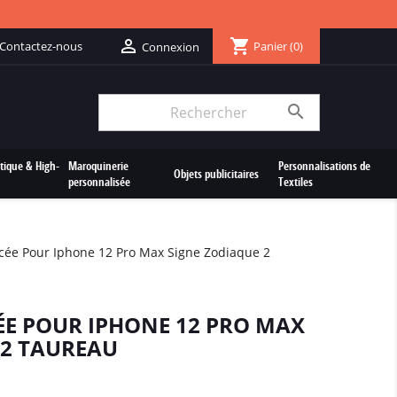
shopping_cart

Contactez-nous
Panier
(0)
Connexion

tique & High-
Maroquinerie
Personnalisations de
Objets publicitaires
personnalisée
Textiles
cée Pour Iphone 12 Pro Max Signe Zodiaque 2
E POUR IPHONE 12 PRO MAX
 2 TAUREAU