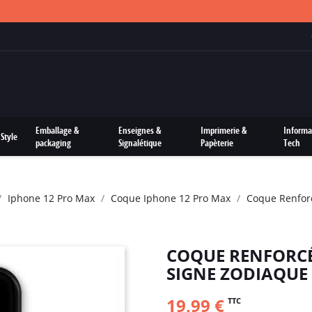
FRAIS DE PORTS OFFERTS SUR TOUTES LES COMMANDES
Emballage &
Enseignes &
Imprimerie &
Informa
Style
packaging
Signalétique
Papèterie
Tech
Iphone 12 Pro Max
Coque Iphone 12 Pro Max
Coque Renfor
COQUE RENFORCÉ
SIGNE ZODIAQUE
19,99 €
TTC