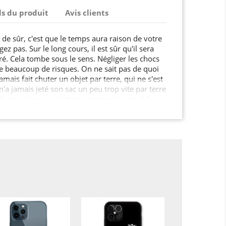
ls du produit
Avis clients
s de sûr, c'est que le temps aura raison de votre
ez pas. Sur le long cours, il est sûr qu'il sera
é. Cela tombe sous le sens. Négliger les chocs
re beaucoup de risques. On ne sait pas de quoi
jamais fait chuter un objet par terre, qui ne s'est
n'a jamais jeté son sac un peu trop vite par terre
! De nos jours, ce n'est pas parce qu'un mobile
l est incassable… Il est possible que votre
uées, l'écran peut se féler, et aujourd'hui, il est
dre la coque… Faire ce qu'on peut pour mettre
est parfaitement normal… Il est plus sage d'
t pour protéger efficacement son smartphone,
e le réparer ou en acheter un neuf après
n !