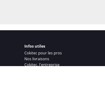
Infos utiles
Cokitec pour les pros
Nos livraisons
Cokitec, l'entreprise
Droit de rétractation
Parrainage
Cokitec Challenge
Coque personnalisee