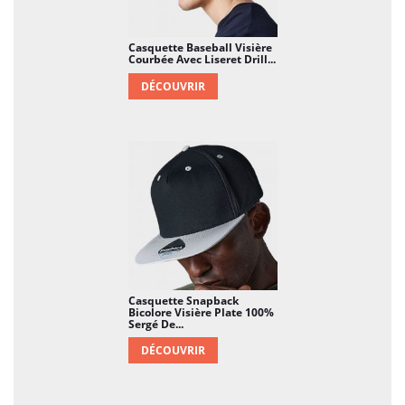
appropriée, idéale pour les journées
ensoleillées.
Casquette Baseball Visière
Courbée Avec Liseret Drill...
Ajustement Facile :
Dotée d'une fermeture
DÉCOUVRIR
ajustable à l'arrière, la casquette s'adapte
facilement à différentes tailles de tête. Cela
permet un ajustement personnalisé,
garantissant un port confortable pour chacun.
Polyvalence de Style :
La casquette 5 panel à
visière plate en similicuir Dain personnalisée
est polyvalente et peut être portée avec
diverses tenues. Qu'il s'agisse d'un look
décontracté, sportif ou urbain, cette casquette
Casquette Snapback
ajoute une touche distinctive à votre style.
Bicolore Visière Plate 100%
Sergé De...
Emballage Soigné :
Chaque casquette est
DÉCOUVRIR
livrée dans un emballage soigné, préservant sa
qualité et son style jusqu'à ce qu'elle atteigne