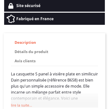
Site sécurisé
Fabriqué en France
Description
Détails du produit
Avis clients
La casquette 5 panel à visière plate en similicuir
Dain personnalisée (référence B658) est bien
plus qu'un simple accessoire de mode. Elle
incarne un mélange parfait entre style
contemporain et élégance. Voici une
description détaillée de cette casquette unique
lire la suite...