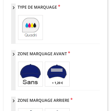
*
TYPE DE MARQUAGE
chevron_right
*
ZONE MARQUAGE AVANT
chevron_right
+ 1,20 €
*
ZONE MARQUAGE ARRIERE
chevron_right