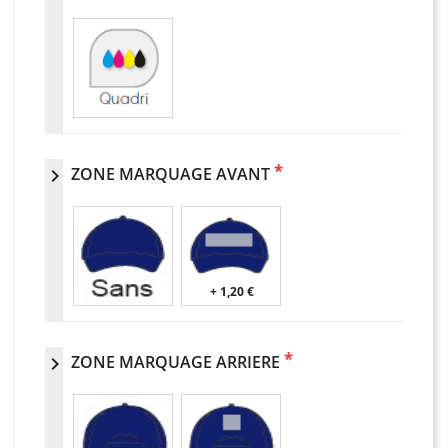
*
ZONE MARQUAGE AVANT
chevron_right
+ 1,20 €
*
ZONE MARQUAGE ARRIERE
chevron_right