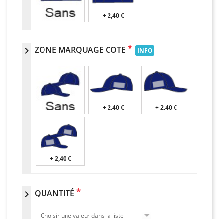
+ 2,40 €
*
ZONE MARQUAGE COTE
chevron_right
INFO
+ 2,40 €
+ 2,40 €
+ 2,40 €
*
QUANTITÉ
chevron_right
Choisir une valeur dans la liste