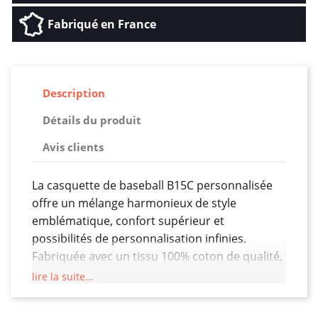
Fabriqué en France
Description
Détails du produit
Avis clients
La casquette de baseball B15C personnalisée
offre un mélange harmonieux de style
emblématique, confort supérieur et
possibilités de personnalisation infinies.
Fabriquée avec un tissu 100% coton de qualité,
cette casquette incarne la fusion parfaite entre
lire la suite...
tradition et modernité.