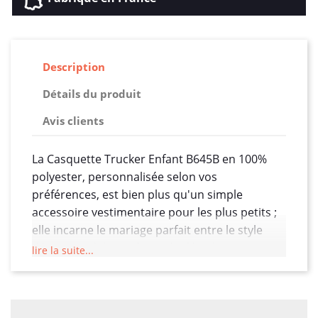
Description
Détails du produit
Avis clients
La Casquette Trucker Enfant B645B en 100%
polyester, personnalisée selon vos
préférences, est bien plus qu'un simple
accessoire vestimentaire pour les plus petits ;
elle incarne le mariage parfait entre le style
décontracté, le confort inégalé et l'expression
lire la suite...
personnalisée du caractère. Conçue
spécialement pour les enfants, cette casquette
devient une pièce maîtresse dans leur garde-