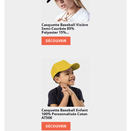
Casquette Baseball Visière
Semi-Courbée 85%
Polyester 15%...
DÉCOUVRIR
Casquette Baseball Enfant
100% Personnalisée Coton
AT508
DÉCOUVRIR