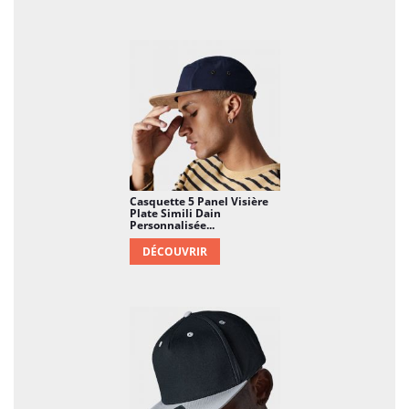
Casquette 5 Panel Visière
Plate Simili Dain
Personnalisée...
DÉCOUVRIR