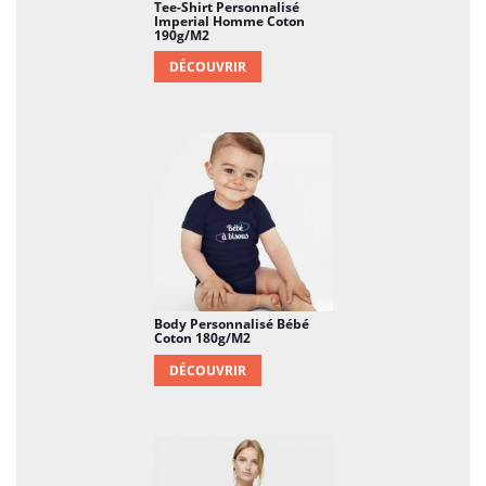
Tee-Shirt Personnalisé
ce qui en fait une option respectueuse de
Imperial Homme Coton
190g/m2
l'environnement. Ce choix souligne
DÉCOUVRIR
l'engagement envers la durabilité et la
santé de la planète pour les générations
futures.
Toucher Doux :
Le body est
soigneusement tissé pour offrir un
toucher doux et délicat, idéal pour la
peau sensible des bébés. Il assure un
confort optimal tout au long de la
journée, quelles que soient les activités.
Body Personnalisé Bébé
Coton 180g/m2
Encolure Extensible :
L'encolure
DÉCOUVRIR
extensible facilite l'habillage et le
déshabillage, évitant tout étirement
excessif du tissu et offrant une plus
grande facilité pour les parents lors des