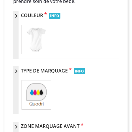
prendre soin de votre bébé.
*
COULEUR
chevron_right
INFO
*
TYPE DE MARQUAGE
chevron_right
INFO
*
ZONE MARQUAGE AVANT
chevron_right