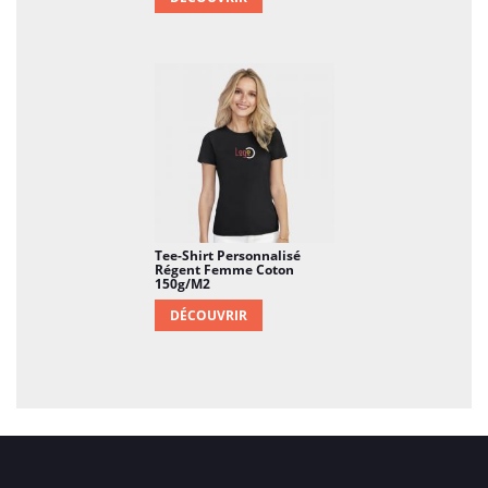
ensuite soigneusement emballé et livré à
l'emplacement spécifié, prêt à offrir un
confort douillet au nouveau-né.
En résumé, le Body Personnalisé pour Bébé en
Coton Bio 220g/m2 est bien plus qu'un simple
vêtement ; il représente une expérience douce
et personnalisée pour les tout-petits, tout en
mettant en avant des valeurs de durabilité et
de soin.
Tee-Shirt Personnalisé
Régent Femme Coton
150g/m2
DÉCOUVRIR