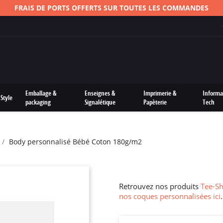
FRAIS DE PORTS OFFERTS SUR TOUTES LES COMMANDES
Emballage &
Enseignes &
Imprimerie &
Informa
Style
packaging
Signalétique
Papèterie
Tech
Body personnalisé Bébé Coton 180g/m2
Retrouvez nos produits
Tee-Sh
nos coques personnalisées ici
.