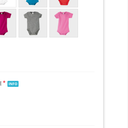
*
E
INFO