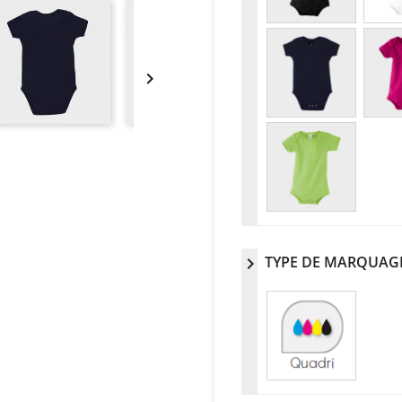

TYPE DE MARQUAG
chevron_right