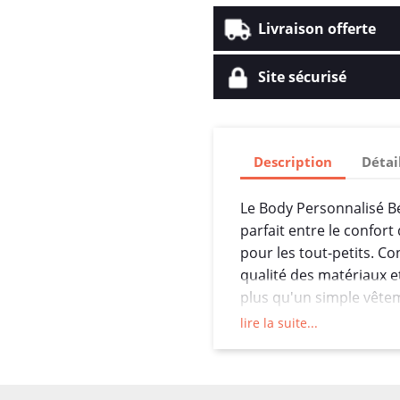
Livraison offerte
Site sécurisé
Description
Détai
Le Body Personnalisé B
parfait entre le confort 
pour les tout-petits. Co
qualité des matériaux e
plus qu'un simple vêtem
et une expression uniqu
lire la suite...
Le choix du coton 180g
offrant une douceur lux