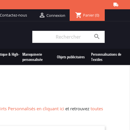
shopping_cart

Contactez-nous
Panier
(0)
Connexion

tique & High-
Maroquinerie
Personnalisations de
Objets publicitaires
personnalisée
Textiles
irts Personnalisés en cliquant ici
et retrouvez
toutes