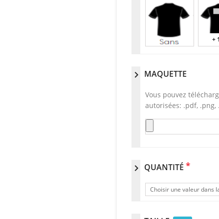
+ 
MAQUETTE
chevron_right
Vous pouvez télécharg
autorisées: .pdf, .png, .
*
QUANTITÉ
chevron_right
Choisir une valeur dans la