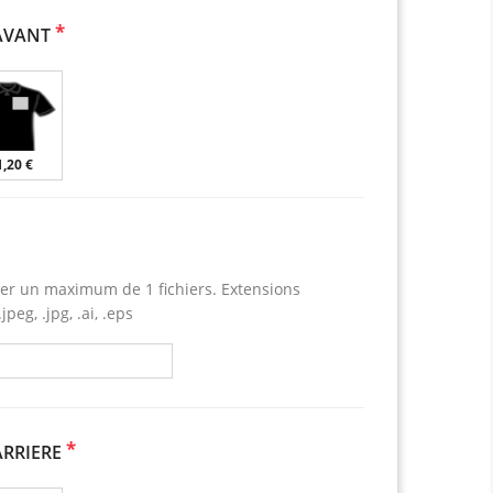
*
AVANT
1,20 €
er un maximum de 1 fichiers. Extensions
jpeg, .jpg, .ai, .eps
*
RRIERE