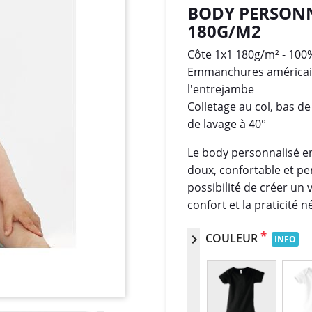
BODY PERSONN
180G/M2
Côte 1x1 180g/m² - 100
Emmanchures américain
l'entrejambe
Colletage au col, bas 
de lavage à 40°
Le body personnalisé e
doux, confortable et per
possibilité de créer un
confort et la praticité
*
COULEUR
chevron_right
INFO