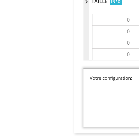
TAILLE
chevron_right
INFO
Votre configuration: