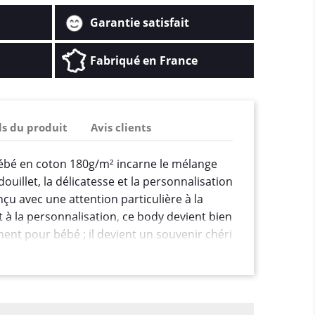
Garantie satisfait
Fabriqué en France
ls du produit
Avis clients
ébé en coton 180g/m² incarne le mélange
douillet, la délicatesse et la personnalisation
nçu avec une attention particulière à la
t à la personnalisation, ce body devient bien
ent pour bébé ; il devient un souvenir chéri
e d'affection.
/m² témoigne d'une qualité supérieure,
ueuse et une respirabilité optimale pour la