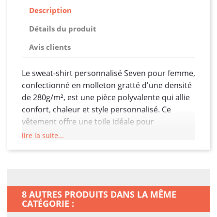
Description
Détails du produit
Avis clients
Le sweat-shirt personnalisé Seven pour femme,
confectionné en molleton gratté d'une densité
de 280g/m², est une pièce polyvalente qui allie
confort, chaleur et style personnalisé. Ce
vêtement offre une toile idéale pour
l'expression individuelle, ajoutant une touche
lire la suite...
unique à la garde-robe de chaque femme. Voici
une description détaillée de ses
caractéristiques distinctives :
Molleton Gratté de Qualité Supérieure
: Le
8 AUTRES PRODUITS DANS LA MÊME
sweat-shirt Seven est fabriqué à partir de
CATÉGORIE :
molleton gratté d'une densité de 280g/m²,