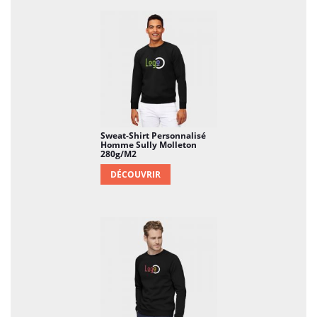
de détente à la maison ou même pour des
sorties décontractées, il s'adapte à différents
contextes.
Chaleur et Confort Optimaux
: Grâce à son
molleton gratté, ce sweat-shirt offre une
chaleur optimale tout en maintenant un niveau
de confort élevé. Il devient un choix idéal pour
les journées plus fraîches ou les soirées
Sweat-Shirt Personnalisé
Homme Sully Molleton
décontractées.
280g/m2
DÉCOUVRIR
Entretien Facile
: Le sweat-shirt Seven est facile
à entretenir. Lavable en machine, il conserve sa
douceur, sa couleur et sa forme après de
nombreux lavages, assurant une longévité
remarquable.
Options de Couleurs Variées
: Disponible dans
une palette de couleurs variées, le sweat-shirt