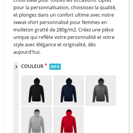
choix idéal pour toutes les occasions. Optez
pour la personnalisation, choisissez la qualité,
et plongez dans un confort ultime avec notre
sweat-shirt personnalisé pour femmes en
molleton gratté de 280g/m2. Créez une pièce
unique qui reflète votre personnalité et votre
style avec élégance et originalité, dès
aujourd'hui.
*
COULEUR
chevron_right
INFO