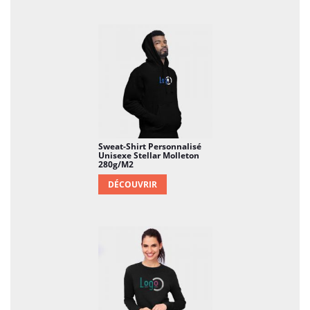
offrant une sensation de douceur
exceptionnelle. Ce matériau est choisi pour sa
capacité à retenir la chaleur tout en restant
léger et confortable.
Coupe Féminine et Confortable
: Avec une
coupe spécialement conçue pour mettre en
valeur la silhouette féminine, ce sweat-shirt
offre un ajustement confortable tout en
Sweat-Shirt Personnalisé
Unisexe Stellar Molleton
offrant une allure moderne et élégante.
280g/m2
DÉCOUVRIR
Personnalisation Créative
: L'élément clé du
sweat-shirt Seven réside dans sa capacité à
être personnalisé de manière créative. Ajoutez
des initiales, un nom, des motifs artistiques ou
des messages personnalisés pour créer un
sweat-shirt qui reflète votre style unique.
Broderie ou Impression de Haute Qualité
: La