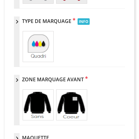
*
TYPE DE MARQUAGE
chevron_right
INFO
*
ZONE MARQUAGE AVANT
chevron_right
MAQUETTE
chevron_right