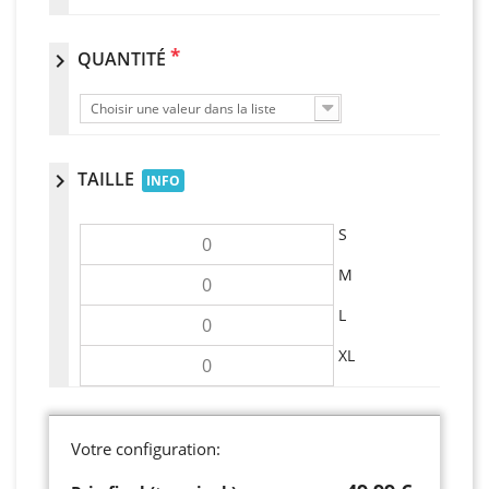
*
QUANTITÉ
chevron_right
Choisir une valeur dans la liste
TAILLE
chevron_right
INFO
S
M
L
XL
Votre configuration: