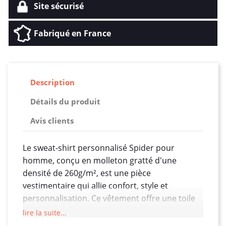
Site sécurisé
Fabriqué en France
Description
Détails du produit
Avis clients
Le sweat-shirt personnalisé Spider pour
homme, conçu en molleton gratté d'une
densité de 260g/m², est une pièce
vestimentaire qui allie confort, style et
personnalisation. Ce vêtement offre une toile
idéale pour exprimer l'individualité de chaque
lire la suite...
homme tout en procurant une chaleur et un