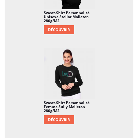
optimal. Ces détails contribuent à la durabilité
du vêtement et à son maintien en forme.
Sweat-Shirt Personnalisé
Unisexe Stellar Molleton
Polyvalence d'Utilisation
280g/m2
: Le sweat-shirt
Spider est polyvalent et s'adapte à diverses
DÉCOUVRIR
occasions. Que ce soit pour un look
décontracté au quotidien, pour les moments
de détente à la maison ou même pour des
sorties informelles, il s'intègre facilement à
différents contextes.
Chaleur et Confort Optimaux
: Grâce à son
molleton gratté, ce sweat-shirt offre une
chaleur optimale tout en maintenant un niveau
de confort élevé. Il devient un choix idéal pour
Sweat-Shirt Personnalisé
Femme Sully Molleton
les journées plus fraîches ou les soirées
280g/m2
décontractées.
DÉCOUVRIR
Entretien Facile
: Le sweat-shirt Spider est