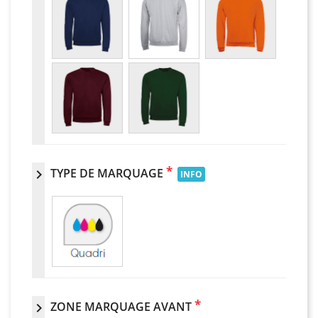
*
TYPE DE MARQUAGE
chevron_right
INFO
*
ZONE MARQUAGE AVANT
chevron_right