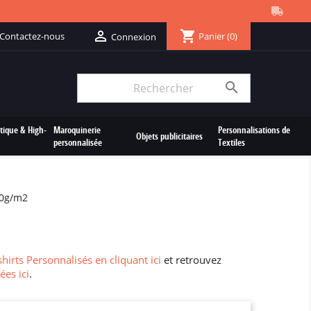
shopping_cart

Contactez-nous
Panier
(0)
Connexion

tique & High-
Maroquinerie
Personnalisations de
Objets publicitaires
personnalisée
Textiles
80g/m2
hirts Personnalisés en cliquant ici
et retrouvez
ées ici
.