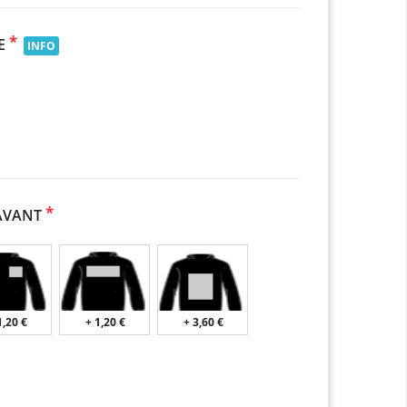
*
E
INFO
*
AVANT
1,20 €
+ 1,20 €
+ 3,60 €