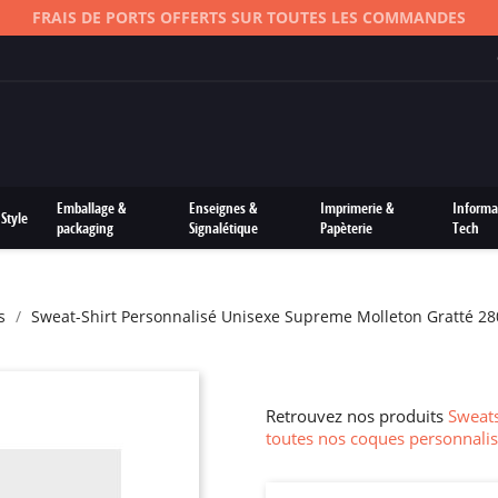
FRAIS DE PORTS OFFERTS SUR TOUTES LES COMMANDES
Emballage &
Enseignes &
Imprimerie &
Informa
Style
packaging
Signalétique
Papèterie
Tech
s
Sweat-Shirt Personnalisé Unisexe Supreme Molleton Gratté 2
Retrouvez nos produits
Sweats
toutes nos coques personnalis