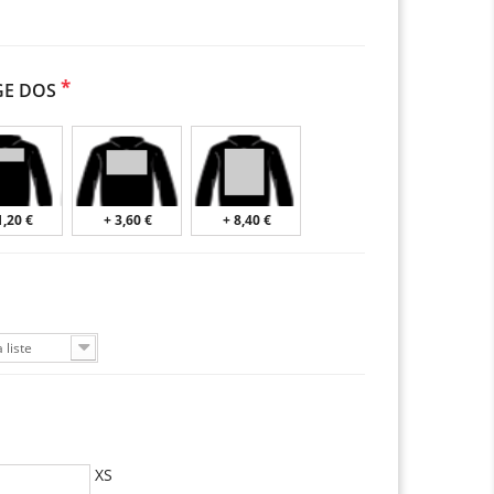
*
GE DOS
1,20 €
+ 3,60 €
+ 8,40 €
 liste
XS