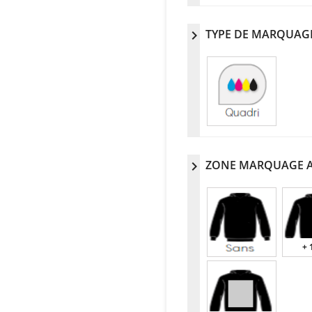
TYPE DE MARQUAG
chevron_right
ZONE MARQUAGE 
chevron_right
+ 