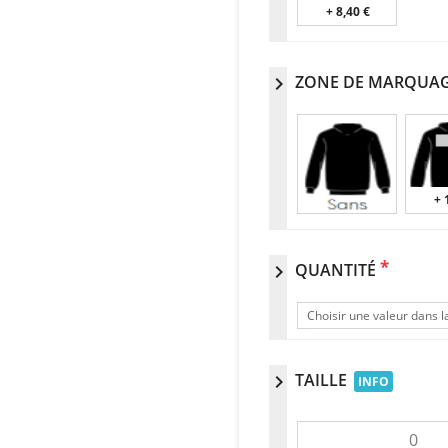
+ 8,40 €
ZONE DE MARQUA
chevron_right
+ 
*
QUANTITÉ
chevron_right
Choisir une valeur dans la
TAILLE
chevron_right
INFO