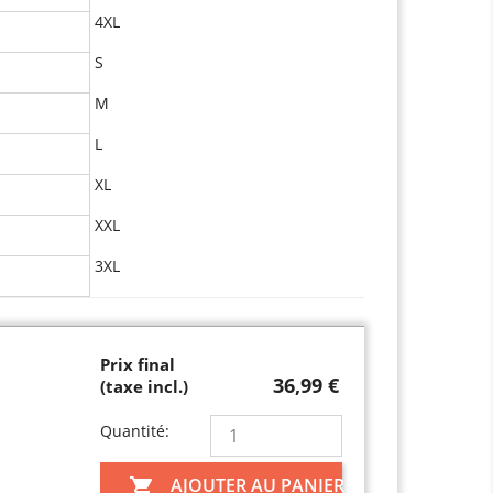
4XL
S
M
L
XL
XXL
3XL
Prix final
36,99 €
(taxe incl.)
Quantité:
AJOUTER AU PANIER
