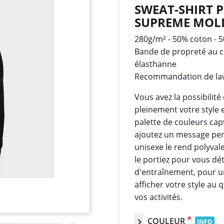
SWEAT-SHIRT 
SUPREME MOLL
280g/m² - 50% coton - 
Bande de propreté au co
élasthanne
Recommandation de lav
Vous avez la possibilité
pleinement votre style 
palette de couleurs cap
ajoutez un message per
unisexe le rend polyval
le portiez pour vous dé
d'entraînement, pour u
afficher votre style au 
vos activités.
*
COULEUR
chevron_right
INFO