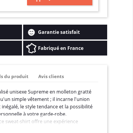
Garantie satisfait
Fabriqué en France
ls du produit
Avis clients
alisé unisexe Supreme en molleton gratté
u'un simple vêtement ; il incarne l'union
 inégalé, le style tendance et la possibilité
rsonnelle à votre garde-robe.
e sweat-shirt offre une expérience
nnelle tout en permettant une