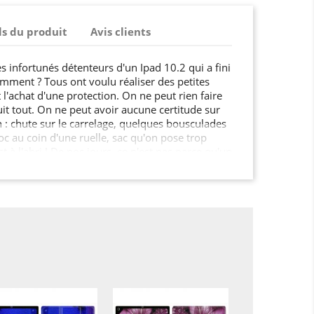
ls du produit
Avis clients
s infortunés détenteurs d'un Ipad 10.2 qui a fini
amment ? Tous ont voulu réaliser des petites
l'achat d'une protection. On ne peut rien faire
uit tout. On ne peut avoir aucune certitude sur
 : chute sur le carrelage, quelques bousculades
hoc au coin d'une ruelle, sac qu'on pose trop
 à l'abri ! De nos jours, ce n'est pas parce qu'un
qu'il est invulnérable? Fêlures, bosses, touches
la liste des problèmes potentiels est longue...
 de son côté pour se protéger des accidents du
e marque de clairvoyance? Agissez avant qu'il ne
te protection, c'est un grand pas pour votre