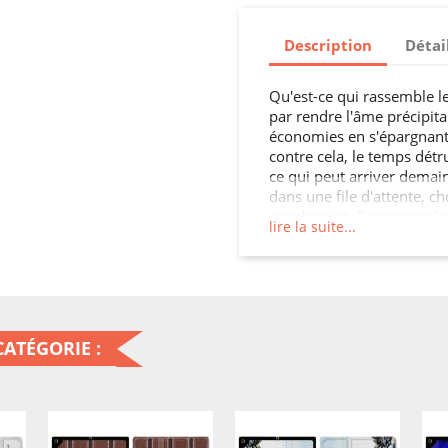
Description
Détai
Qu'est-ce qui rassemble le
par rendre l'âme précipit
économies en s'épargnant 
contre cela, le temps détr
ce qui peut arriver demain
dans une file d'attente, c
rapidement. Personne n'est
lire la suite...
téléphone coûte très cher 
qui ne fonctionnent plus, 
Mettre toutes les chances
quotidien, c'est plutôt un
soit trop tard : cette peti
smartphone !
ATÉGORIE :