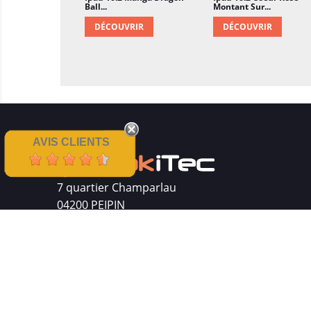
Ball...
Montant Sur...
DÉCOUVRIR
DÉCOUVRIR
AVIS CLIENTS
7 quartier Champarlau
04200 PEIPIN
Siret : 511 512 410 00016