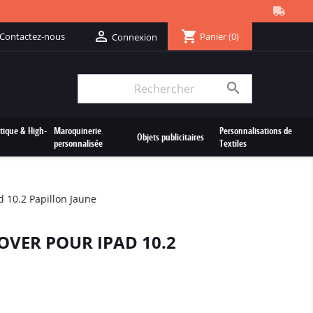
shopping_cart

Contactez-nous
Panier
(0)
Connexion

tique & High-
Maroquinerie
Personnalisations de
Objets publicitaires
personnalisée
Textiles
 10.2 Papillon Jaune
OVER POUR IPAD 10.2