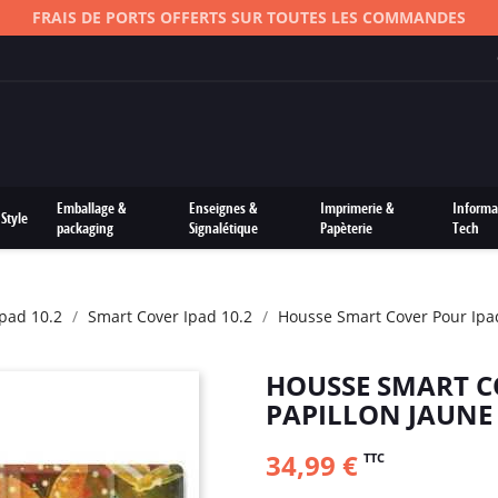
FRAIS DE PORTS OFFERTS SUR TOUTES LES COMMANDES
Emballage &
Enseignes &
Imprimerie &
Informa
Style
packaging
Signalétique
Papèterie
Tech
Ipad 10.2
Smart Cover Ipad 10.2
Housse Smart Cover Pour Ipad
HOUSSE SMART C
PAPILLON JAUNE
34,99 €
TTC