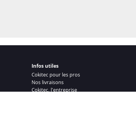
Infos utiles
Cokitec pour les pros
Nos livraisons
Cokitec, l'entreprise
Droit de rétractation
Parrainage
Cokitec Challenge
Coque personnalisee