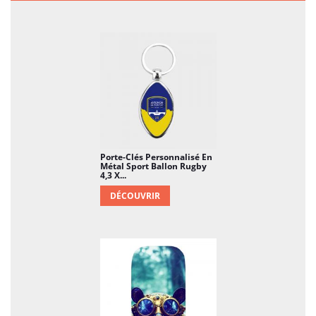
sportif, qu'il s'agisse de football, de
basketball, de soccer ou de tout autre
sport favori.
Matériau en Métal de Qualité :
Fabriqué
en métal de haute qualité, cet accessoire
allie robustesse et élégance. Le métal
confère une durabilité exceptionnelle tout
en offrant un aspect moderne et soigné
au porte-clés.
Porte-Clés Personnalisé En
Métal Sport Ballon Rugby
4,3 X...
Dimensions Compactes et Légères :
DÉCOUVRIR
Avec des dimensions adaptées, ce porte-
clés est compact et léger. Sa taille
pratique le rend facile à transporter dans
une poche, un sac à main ou à attacher à
une ceinture, tout en ajoutant une note
sportive à votre quotidien.