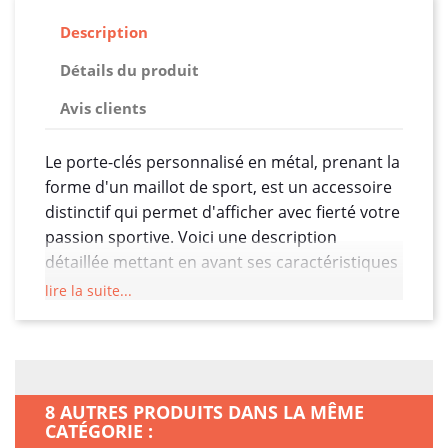
Description
Détails du produit
Avis clients
Le porte-clés personnalisé en métal, prenant la
forme d'un maillot de sport, est un accessoire
distinctif qui permet d'afficher avec fierté votre
passion sportive. Voici une description
détaillée mettant en avant ses caractéristiques
distinctives :
lire la suite...
Design Maillot de Sport :
Ce porte-clés
arbore la forme d'un maillot de sport,
ajoutant une touche unique et
personnalisée à votre trousse de clés.
8 AUTRES PRODUITS DANS LA MÊME
Cette forme distincte évoque l'esprit
CATÉGORIE :