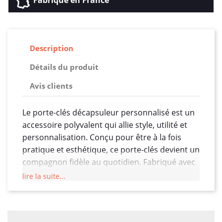
Fabriqué en France
Description
Détails du produit
Avis clients
Le porte-clés décapsuleur personnalisé est un
accessoire polyvalent qui allie style, utilité et
personnalisation. Conçu pour être à la fois
pratique et esthétique, ce porte-clés devient un
compagnon fidèle au quotidien. Fabriqué avec
des matériaux de haute qualité, il offre une
lire la suite...
durabilité exceptionnelle pour accompagner
son propriétaire dans toutes ses aventures.
Le design astucieux de ce porte-clés intègre