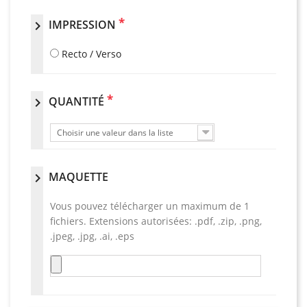
*
IMPRESSION
chevron_right
Recto / Verso
*
QUANTITÉ
chevron_right
Choisir une valeur dans la liste
MAQUETTE
chevron_right
Vous pouvez télécharger un maximum de 1
fichiers. Extensions autorisées: .pdf, .zip, .png,
.jpeg, .jpg, .ai, .eps