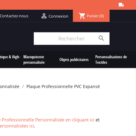
shopping_cart

Contactez-nous
Panier
(0)
Connexion

tique & High-
Maroquinerie
Personnalisations de
Objets publicitaires
personnalisée
Textiles
sonnalisée
Plaque Professionnelle PVC Expansé
 Professionnelle Personnalisée en cliquant ici
et
ersonnalisées ici
.