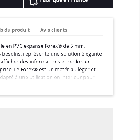
Fabriqué en France
ls du produit
Avis clients
lle en PVC expansé Forex® de 5 mm,
 besoins, représente une solution élégante
 afficher des informations et renforcer
eprise. Le Forex® est un matériau léger et
dapté à une utilisation en intérieur pour
nelles, des enseignes ou des éléments de
5 mm, la plaque en PVC Forex® offre une
r être utilisée comme plaque professionnelle
 facile à installer. Cela en fait un choix
é d'applications telles que les bureaux, les
entreprises commerciales, etc.