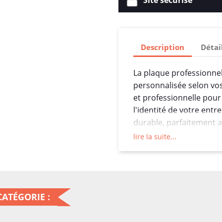
Site sécurisé
Description
Détai
La plaque professionne
personnalisée selon vos
et professionnelle pour
l'identité de votre entr
durable, parfaitement a
des plaques profession
lire la suite...
signalétique.
Avec une épaisseur de 
rigidité suffisante pou
tout en restant légère et
ATÉGORIE :
pratique pour une variét
cabinets médicaux, les 