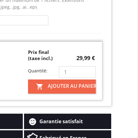
er un maximum de 1 fichiers. Extensions
jpeg, .jpg, .ai, .eps
Prix final
29,99 €
(taxe incl.)
Quantité:
AJOUTER AU PANIER

Garantie satisfait