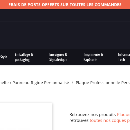
FRAIS DE PORTS OFFERTS SUR TOUTES LES COMMANDES
Emballage &
Enseignes &
Imprimerie &
Informa
Style
packaging
Signalétique
Papèterie
Tech
nelle / Panneau Rigide Personnalisé
Plaque Professionnelle Per
Retrouvez nos produits
Plaque
retrouvez
toutes nos coques p