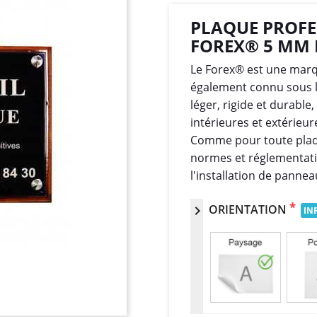
PLAQUE PROFE
FOREX® 5 MM 
Le Forex® est une mar
également connu sous 
léger, rigide et durable,
intérieures et extérieur
Comme pour toute plaque
normes et réglementatio
l'installation de pannea
*
ORIENTATION
chevron_right
IN