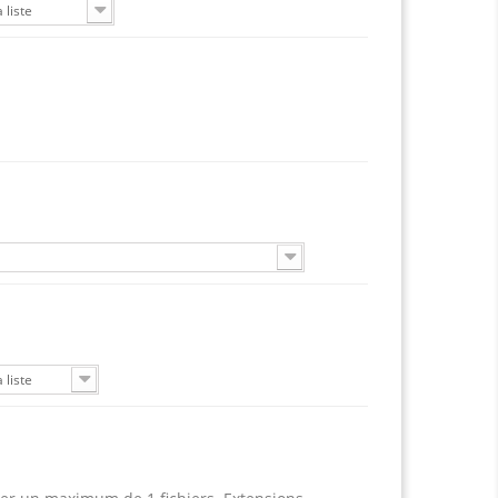
 liste
 liste