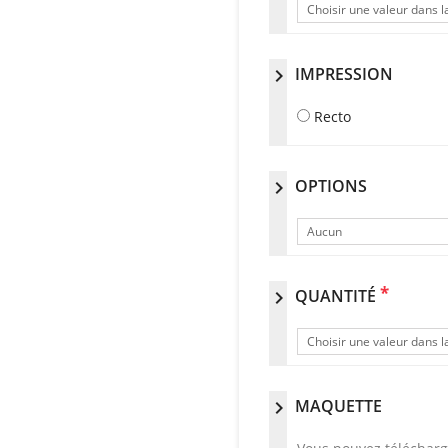
Choisir une valeur dans la
IMPRESSION
chevron_right
Recto
OPTIONS
chevron_right
Aucun
*
QUANTITÉ
chevron_right
Choisir une valeur dans la
MAQUETTE
chevron_right