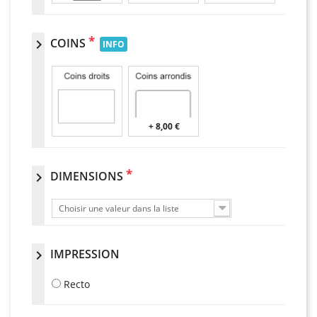
*
COINS
chevron_right
INFO
+ 8,00 €
*
DIMENSIONS
chevron_right
Choisir une valeur dans la liste
IMPRESSION
chevron_right
Recto