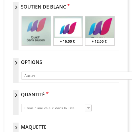
*
SOUTIEN DE BLANC
chevron_right
+ 16,00 €
+ 12,00 €
OPTIONS
chevron_right
Aucun
*
QUANTITÉ
chevron_right
Choisir une valeur dans la liste
MAQUETTE
chevron_right