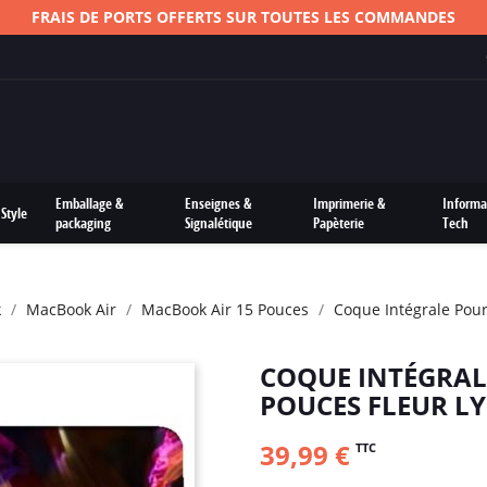
FRAIS DE PORTS OFFERTS SUR TOUTES LES COMMANDES
Emballage &
Enseignes &
Imprimerie &
Informa
Style
packaging
Signalétique
Papèterie
Tech
k
MacBook Air
MacBook Air 15 Pouces
Coque Intégrale Pour
COQUE INTÉGRAL
POUCES FLEUR L
39,99 €
TTC