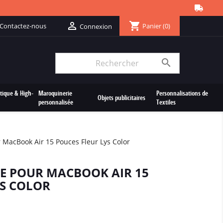
shopping_cart

Contactez-nous
Panier
(0)
Connexion

tique & High-
Maroquinerie
Personnalisations de
Objets publicitaires
personnalisée
Textiles
 MacBook Air 15 Pouces Fleur Lys Color
E POUR MACBOOK AIR 15
YS COLOR