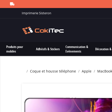
Imprimerie Sisteron
Produits pour
Communication &
Adhésifs & Stickers
Décoration & 
mobiles
Evènements
Coque et housse téléphone
Apple
MacBoo