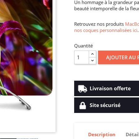
Un hommage à la grandeur pass
beauté intemporelle de la fleur
Retrouvez nos produits
MacBoo
nos coques personnalisées ici
.
Quantité
AJOUTER AU 
Livraison offerte
Site sécurisé
Description
Détai