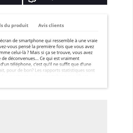
ls du produit
Avis clients
 écran de smartphone qui ressemble à une vraie
 avez-vous pensé la première fois que vous avez
e celui-là ? Mais si ça se trouve, vous avez
 de déconvenues... Ce qui est vraiment
d'un téléphone, c'est qu'il ne suffit que d'une
fait, pour de bon? Les rapports statistiques sont
études montrent qu'un smartphone sur 10 est
 même qu'il ait un an d'utilisation. Il est
us êtes à l'abri, même si vous pensez être
n : l'accident, parfois, vient des autres ! Avec
 au moins, vous réduisez les risques, et vous
 vie de votre Iphone XR ! Et en plus d'être
ura un look totalement unique : allier le look
le pied ! Ce sera toujours plus agréable d'investir
aira, que de devoir acquérir un nouveau