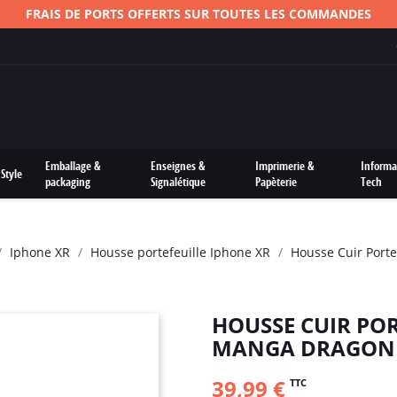
FRAIS DE PORTS OFFERTS SUR TOUTES LES COMMANDES
Emballage &
Enseignes &
Imprimerie &
Informa
Style
packaging
Signalétique
Papèterie
Tech
Iphone XR
Housse portefeuille Iphone XR
Housse Cuir Port
HOUSSE CUIR PO
MANGA DRAGON 
39,99 €
TTC