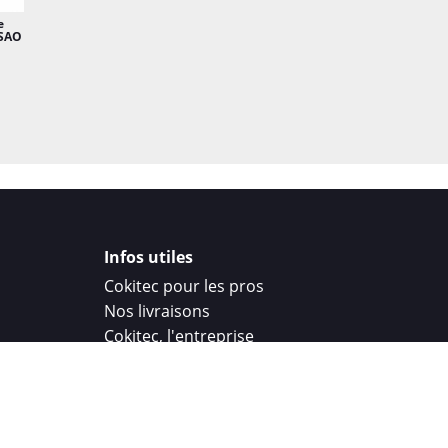
e
 SAO
Infos utiles
Cokitec pour les pros
Nos livraisons
Cokitec, l'entreprise
Droit de rétractation
Parrainage
Cokitec Challenge
Coque personnalisee