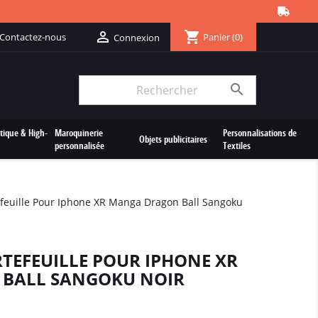
shopping_cart

Contactez-nous
Panier
(0)
Connexion

tique & High-
Maroquinerie
Personnalisations de
Objets publicitaires
personnalisée
Textiles
efeuille Pour Iphone XR Manga Dragon Ball Sangoku
RTEFEUILLE POUR IPHONE XR
BALL SANGOKU NOIR