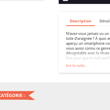
Description
Détai
N'avez-vous jamais vu un
toile d'araignée ? À quoi
aperçu un smartphone comm
vous aussi connu ce genre
désagréable avec la chute 
fois pour que le mal soit 
cruels, et les dernières 
lire la suite...
victime d'un accident avant
illusoire de croire que vo
quelqu'un qui fait attentio
cette housse portefeuille,
allez accroître la durée de
couvert, votre Iphone XR a
ATÉGORIE :
ultime à la sécurité, c'est 
dans un objet qui vous pl
smartphone.