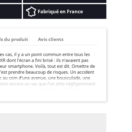
Fabriqué en France
ls du produit
Avis clients
es cas, il y a un point commun entre tous les
R dont l'écran a fini brisé : ils n'avaient pas
 leur smartphone. Voilà, tout est dit. Omettre de
c'est prendre beaucoup de risques. Un accident
hoc au coin d'une avenue, une bousculade, une
 bien encore un sac que l'on jette négligemment
e, ça va vite, ça va très très vite ! Ce n'est pas
 vous a couté très cher qu'il est très résistant?
eil peuvent se bloquer, l'écran peut se féler, et
nt possible de tordre la housse? Il est plus sage
r efficacement son téléphone, plutôt que d'être
n acheter un nouveau après quelques mois