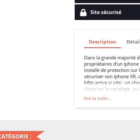
Site sécurisé
Description
Détai
Dans la grande majorité d
propriétaires d'un Iphone X
installé de protection sur
sécuriser son Iphone XR, 
bête arrive si vite : un c
chute sur le carrelage, ou
par terre? Casser une touch
lire la suite...
parce que votre smartphone
Les touches de votre appar
aujourd'hui, il est égaleme
d' acheter de quoi protége
obligé de le réparer ou e
d'utilisation !
ATÉGORIE :