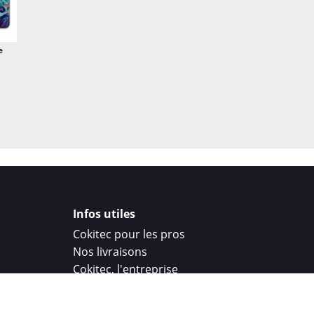
e
Infos utiles
Cokitec pour les pros
Nos livraisons
Cokitec, l'entreprise
Droit de rétractation
Parrainage