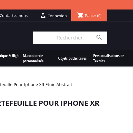
shopping_cart

Contactez-nous
Panier
(0)
Connexion

tique & High-
Maroquinerie
Personnalisations de
Objets publicitaires
personnalisée
Textiles
feuille Pour Iphone XR Etnic Abstrait
RTEFEUILLE POUR IPHONE XR