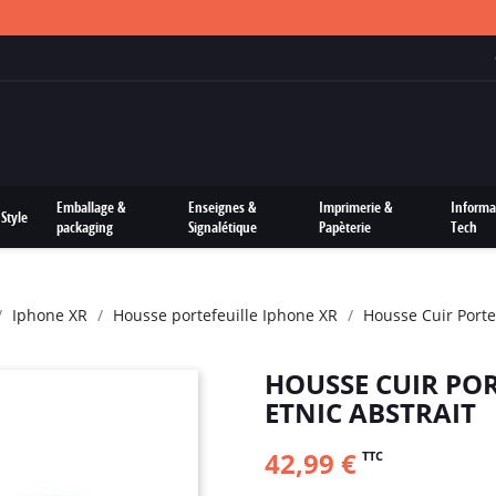
FRAIS DE PORTS OFFERTS SUR TOUTES LES COMMANDES
Emballage &
Enseignes &
Imprimerie &
Informa
Style
packaging
Signalétique
Papèterie
Tech
Iphone XR
Housse portefeuille Iphone XR
Housse Cuir Porte
HOUSSE CUIR PO
ETNIC ABSTRAIT
42,99 €
TTC