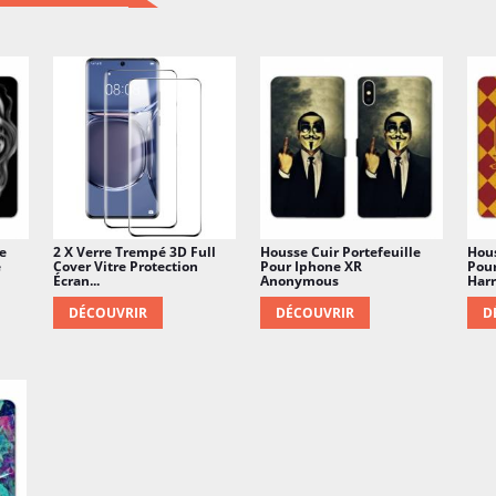
e
2 X Verre Trempé 3D Full
Housse Cuir Portefeuille
Hous
e
Cover Vitre Protection
Pour Iphone XR
Pou
Écran...
Anonymous
Harr
DÉCOUVRIR
DÉCOUVRIR
D