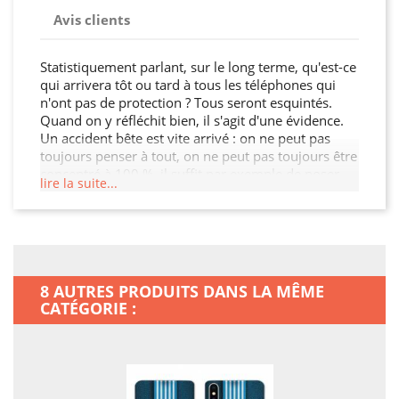
Avis clients
Statistiquement parlant, sur le long terme, qu'est-ce
qui arrivera tôt ou tard à tous les téléphones qui
n'ont pas de protection ? Tous seront esquintés.
Quand on y réfléchit bien, il s'agit d'une évidence.
Un accident bête est vite arrivé : on ne peut pas
toujours penser à tout, on ne peut pas toujours être
concentré à 100 %, il suffit par exemple de poser
lire la suite...
son sac un peu trop vite par terre? Il ne suffira que
d'une seule fois pour que vous le regrettiez
amèrement ! On trouve sur le marché des
téléphones très beaux, très performants, mais aussi
très sensibles? En plus des fêlures d'écran, des
touches qui se bloquent, on peut en plus
8 AUTRES PRODUITS DANS LA MÊME
aujourd'hui ajouter la housse qui se tord sans
CATÉGORIE :
possibilité de retour en arrière. Vouloir protéger
pour de bon son smartphone, c'est parfaitement
normal? Ce n'est pas quand il sera trop tard qu'il
faudra songer à l'achat d'une protection?