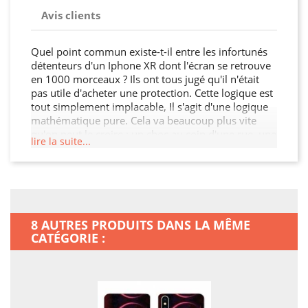
Avis clients
Quel point commun existe-t-il entre les infortunés
détenteurs d'un Iphone XR dont l'écran se retrouve
en 1000 morceaux ? Ils ont tous jugé qu'il n'était
pas utile d'acheter une protection. Cette logique est
tout simplement implacable, Il s'agit d'une logique
mathématique pure. Cela va beaucoup plus vite
qu'on peut le croire : un choc au coin d'une rue, une
lire la suite...
bousculade, une chute sur le carrelage, ou bien
encore un sac que l'on pose trop précipitamment
par terre? Il suffira d'une seule fois, et vous le
regretterez amèrement ! Malheureusement, la
robustesse d'un smartphone n'est pas
proportionnelle à son prix? Fêlures, bosses, touches
8 AUTRES PRODUITS DANS LA MÊME
qui vont rester bloquées, la liste de ce qui peut
CATÉGORIE :
impacter votre appareil est longue... Avoir envie de
conserver un smartphone en bon état, c'est
relativement normal? Agissez avant qu'il ne soit
trop tard : cette petite protection, c'est un grand pas
pour votre smartphone !