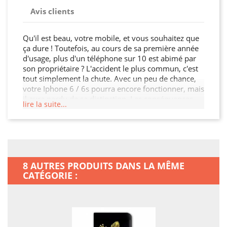
Avis clients
Qu'il est beau, votre mobile, et vous souhaitez que
ça dure ! Toutefois, au cours de sa première année
d'usage, plus d'un téléphone sur 10 est abimé par
son propriétaire ? L'accident le plus commun, c'est
tout simplement la chute. Avec un peu de chance,
votre Iphone 6 / 6s pourra encore fonctionner, mais
il aura perdu de sa distinction. Les conséquences
lire la suite...
seront, dans la plupart des cas, strictement
esthétiques. Au pire, il sera irréversiblement KO.
Attention, il ne sera pas nécessaire de le faire chuter
100 000 fois, un seul accident peut être suffisant.
Bref, c'est clair : avec cette housse portefeuille, vous
mettez votre appareil à l'abri de pas mal de soucis,
8 AUTRES PRODUITS DANS LA MÊME
et augmentez considérablement sa longévité. Le
CATÉGORIE :
ratio coût-bénéfice de cet achat est largement
positif ! Et ici, vous faites d'une pierre deux coups,
car votre Iphone 6 / 6s n'en sera que plus beau.