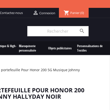
shopping_cart

Contactez-nous
Panier
(0)
Connexion

tique & High-
Maroquinerie
Personnalisations de
Objets publicitaires
personnalisée
Textiles
 portefeuille Pour Honor 200 5G Musique Johnny
RTEFEUILLE POUR HONOR 200
NNY HALLYDAY NOIR