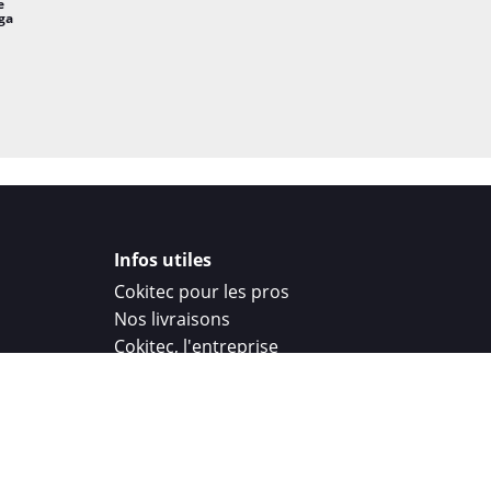
e
ga
Infos utiles
Cokitec pour les pros
Nos livraisons
Cokitec, l'entreprise
Droit de rétractation
Parrainage
Cokitec Challenge
Coque personnalisee