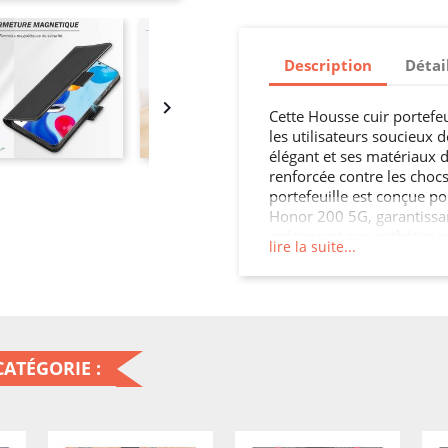
Description
Détai

Cette Housse cuir portefeu
les utilisateurs soucieux d
élégant et ses matériaux d
renforcée contre les chocs
portefeuille est conçue p
Honor 200 5G, garantissa
préservant son esthétique.
lire la suite...
fonctionnalités de votre 
ATÉGORIE :