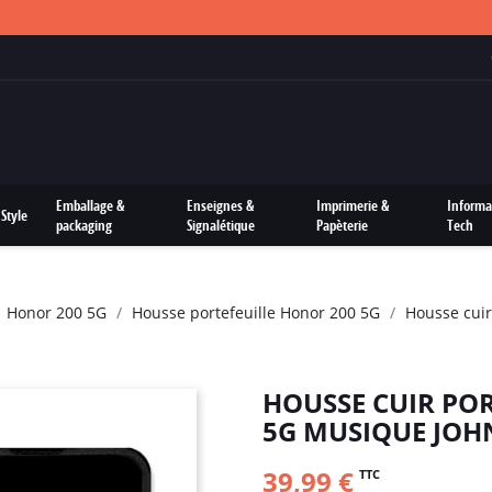
FRAIS DE PORTS OFFERTS SUR TOUTES LES COMMANDES
Emballage &
Enseignes &
Imprimerie &
Informa
Style
packaging
Signalétique
Papèterie
Tech
Honor 200 5G
Housse portefeuille Honor 200 5G
Housse cuir
HOUSSE CUIR PO
5G MUSIQUE JOH
39,99 €
TTC