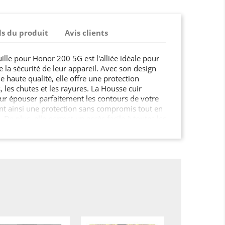
ls du produit
Avis clients
ille pour Honor 200 5G est l'alliée idéale pour
e la sécurité de leur appareil. Avec son design
e haute qualité, elle offre une protection
, les chutes et les rayures. La Housse cuir
our épouser parfaitement les contours de votre
nt ainsi une protection sans compromis tout en
 De plus, elle permet un accès facile à toutes les
Honor 200 5G.