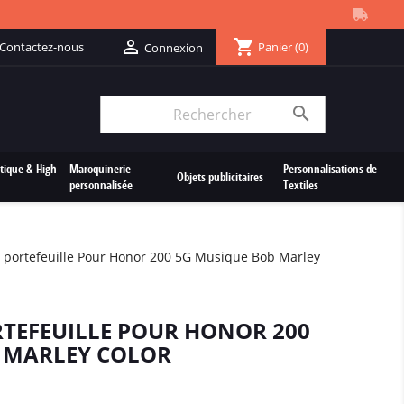
shopping_cart

Contactez-nous
Panier
(0)
Connexion

tique & High-
Maroquinerie
Personnalisations de
Objets publicitaires
personnalisée
Textiles
 portefeuille Pour Honor 200 5G Musique Bob Marley
RTEFEUILLE POUR HONOR 200
 MARLEY COLOR