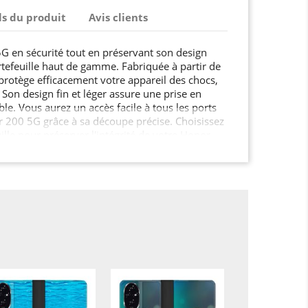
ls du produit
Avis clients
G en sécurité tout en préservant son design
rtefeuille haut de gamme. Fabriquée à partir de
 protège efficacement votre appareil des chocs,
 Son design fin et léger assure une prise en
le. Vous aurez un accès facile à tous les ports
 200 5G grâce à sa découpe précise. Choisissez
ille pour préserver l'intégrité de votre Honor
n peu de style.