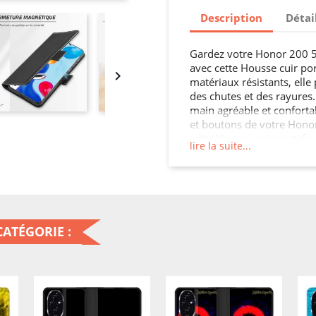
Description
Détai
Gardez votre Honor 200 5
avec cette Housse cuir po

matériaux résistants, elle
des chutes et des rayures.
main agréable et confortab
et boutons de votre Honor
cette Housse cuir portefeu
lire la suite...
200 5G tout en ajoutant u
ATÉGORIE :