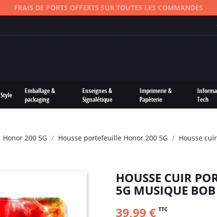
FRAIS DE PORTS OFFERTS SUR TOUTES LES COMMANDES
Emballage &
Enseignes &
Imprimerie &
Informa
Style
packaging
Signalétique
Papèterie
Tech
Honor 200 5G
Housse portefeuille Honor 200 5G
Housse cuir
HOUSSE CUIR PO
5G MUSIQUE BOB
39,99 €
TTC