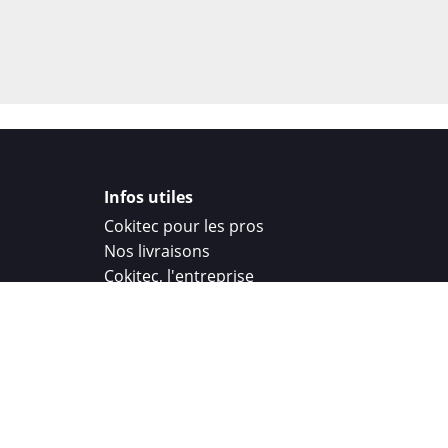
Infos utiles
Cokitec pour les pros
Nos livraisons
Cokitec, l'entreprise
Droit de rétractation
Parrainage
Cokitec Challenge
Coque personnalisee