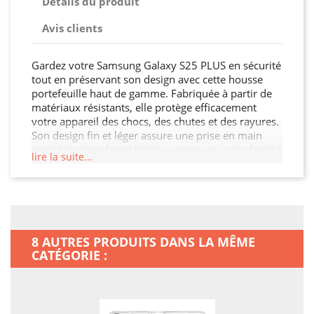
Détails du produit
Avis clients
Gardez votre Samsung Galaxy S25 PLUS en sécurité
tout en préservant son design avec cette housse
portefeuille haut de gamme. Fabriquée à partir de
matériaux résistants, elle protège efficacement
votre appareil des chocs, des chutes et des rayures.
Son design fin et léger assure une prise en main
agréable et confortable. Vous aurez un accès facile à
lire la suite...
tous les ports et boutons de votre Samsung Galaxy
S25 PLUS grâce à sa découpe précise. Choisissez
cette housse portefeuille pour préserver l'intégrité
de votre Samsung Galaxy S25 PLUS tout en
ajoutant une touche de sophistication.
8 AUTRES PRODUITS DANS LA MÊME
CATÉGORIE :