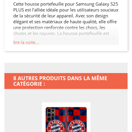
Cette housse portefeuille pour Samsung Galaxy S25
PLUS est l'alliée idéale pour les utilisateurs soucieux
de la sécurité de leur appareil. Avec son design
élégant et ses matériaux de haute qualité, elle offre
une protection renforcée contre les chocs, les
chutes et les rayures. La housse portefeuille est
conçue pour épouser parfaitement les contours de
lire la suite...
votre Samsung Galaxy S25 PLUS, garantissant ainsi
une protection sans compromis tout en préservant
son esthétique. De plus, elle permet un accès facile
à toutes les fonctionnalités de votre Samsung
Galaxy S25 PLUS.
8 AUTRES PRODUITS DANS LA MÊME
CATÉGORIE :