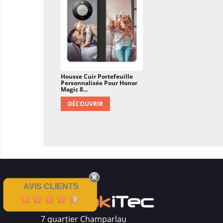
Housse Cuir Portefeuille
Personnalisée Pour Honor
Magic 8...
DÉCOUVRIR
AVIS CLIENTS
7 quartier Champarlau