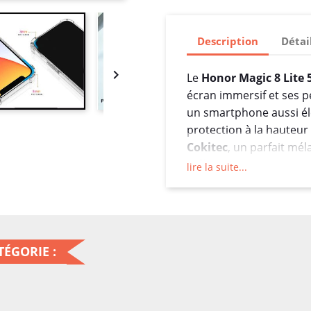
Description
Détai

Le
Honor Magic 8 Lite 
écran immersif et ses 
un smartphone aussi élé
protection à la hauteur 
Cokitec
, un parfait mé
raffinée et de personnal
lire la suite...
????️ Une protectio
Notre coque personnali
est bien plus qu’un simp
ÉGORIE :
gamme
conçu pour prot
situations.
Structure
bi-matière T