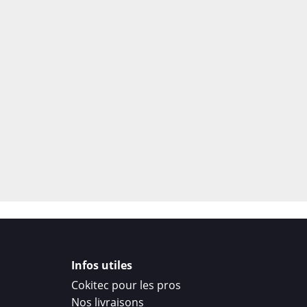
chocs et résistance ma
Coins renforcés Air C
jusqu’à 2 mètres.
Rebord surélevé autou
éviter tout contact dire
Dos dur anti-rayures
,
préférences.
Précision absolue : acc
gêne ni épaisseur super
Chaque détail est étud
efficacement, sans nuire
Infos utiles
???? Personnalisati
Cokitec pour les pros
Avec Cokitec, la créativ
Nos livraisons