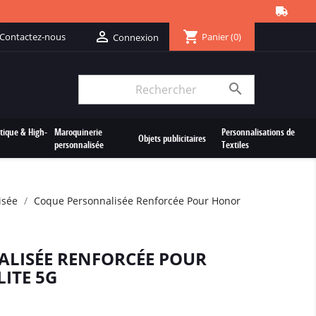
shopping_cart

Contactez-nous
Panier
(0)
Connexion

tique & High-
Maroquinerie
Personnalisations de
Objets publicitaires
personnalisée
Textiles
isée
Coque Personnalisée Renforcée Pour Honor
LISÉE RENFORCÉE POUR
ITE 5G