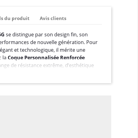
ls du produit
Avis clients
5G
se distingue par son design fin, son
performances de nouvelle génération. Pour
gant et technologique, il mérite une
: la
Coque Personnalisée Renforcée
lange de résistance extrême, d’esthétique
isation sans limites.
n 360° pensée pour durer
sée renforcée pour Honor Magic 8 Lite 5G
le accessoire : c’est un
bouclier haut de
éger votre appareil dans toutes les
PU + polycarbonate rigide
: absorption des