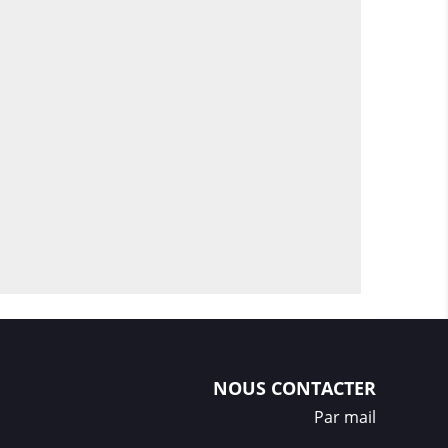
ximale.
ushion
: protection anti-chute améliorée
r de l’écran et du module photo
pour
ct avec les surfaces.
 finition mate ou brillante selon vos
ès fluide aux boutons, ports et caméra sans
flue.
ié pour que votre coque protège
 au confort ni au style.
NOUS CONTACTER
on intégrale : exprimez votre univers
Par mail
ité n’a pas de limites. Transformez votre