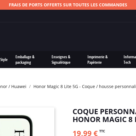
FRAIS DE PORTS OFFERTS SUR TOUTES LES COMMANDES
Emballage &
Enseignes &
Imprimerie &
Informa
Style
packaging
Signalétique
Papèterie
Tech
nor / Huawei
Honor Magic 8 Lite 5G - Coque / housse personnal
COQUE PERSONNA
HONOR MAGIC 8 L
19,99 €
TTC