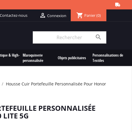
shopping_cart

Contactez-nous
Panier
(0)
Connexion

tique & High-
Maroquinerie
Personnalisations de
Objets publicitaires
personnalisée
Textiles
Housse Cuir Portefeuille Personnalisée Pour Honor
RTEFEUILLE PERSONNALISÉE
LITE 5G