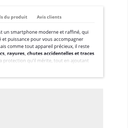
ls du produit
Avis clients
t un smartphone moderne et raffiné, qui
ité et puissance pour vous accompagner
ais comme tout appareil précieux, il reste
cs, rayures, chutes accidentelles et traces
 la protection qu’il mérite, tout en ajoutant
nt et de praticité, la
housse cuir
oire parfait.
ion complète et élégante
protection 360°
, la housse cuir portefeuille
 Lite 5G dans toutes les situations :
e qualité supérieure
(ou cuir véritable selon
 élégant et agréable au toucher.