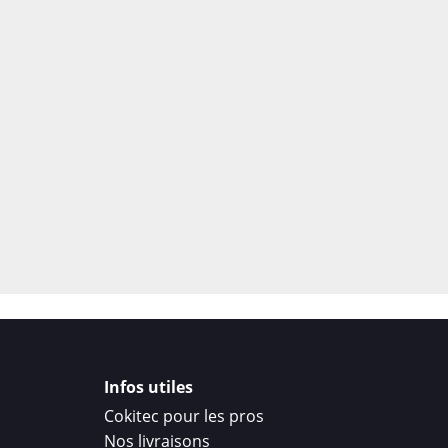
Coque interne rigide
qu
absorbe les chocs.
Fermeture magnétique
l’écran.
Coins et bords renforc
cas de chute.
Intérieur doux
pour évi
Votre téléphone conserv
restant parfaitement p
???? Une housse p
protection, un ac
Infos utiles
La housse cuir portefeuil
Cokitec pour les pros
devient un véritable
acc
Nos livraisons