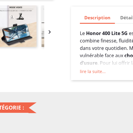
Description
Détai

Le
Honor 400 Lite 5G
es
combine finesse, fluid
dans votre quotidien. M
vulnérable face aux
cho
d’usure
. Pour lui offrir
une touche de raffineme
lire la suite...
portefeuille
est l’access
????️ Une protect
Conçue pour offrir une
ÉGORIE :
protège votre Honor 400
Extérieur en cuir PU d
la version) : résistant,