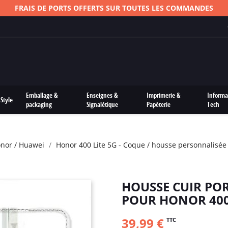
FRAIS DE PORTS OFFERTS SUR TOUTES LES COMMANDES
Emballage &
Enseignes &
Imprimerie &
Informa
Style
packaging
Signalétique
Papèterie
Tech
nor / Huawei
Honor 400 Lite 5G - Coque / housse personnalisée
HOUSSE CUIR PO
POUR HONOR 400 
39,99 €
TTC