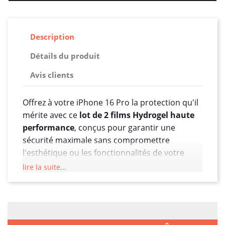
Description
Détails du produit
Avis clients
Offrez à votre iPhone 16 Pro la protection qu'il
mérite avec ce
lot de 2 films Hydrogel haute
performance
, conçus pour garantir une
sécurité maximale sans compromettre
l'esthétique ou les fonctionnalités de votre
appareil. Grâce à une technologie de pointe en
lire la suite...
matière de protection d’écran, ces films sont le
choix idéal pour protéger votre investissement
des rayures, des chocs et des impacts tout en
maintenant une expérience tactile et visuelle