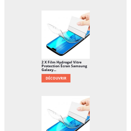
exactes de l'iPhone 16 Pro, tout en restant
compatible avec la plupart des coques de
protection. Vous pouvez ainsi profiter d'une
protection complète sans compromettre
l'adhérence ou la durabilité de votre coque.
Pourquoi choisir le film Hydrogel pour
votre iPhone 16 Pro ?
Le film Hydrogel présente de nombreux
avantages par rapport au verre trempé
2 X Film Hydrogel Vitre
Protection Écran Samsung
traditionnel. En plus d’être plus flexible et
Galaxy...
d'offrir une meilleure adaptabilité aux écrans
DÉCOUVRIR
incurvés, il est également plus résistant aux
petites égratignures grâce à sa capacité d’auto-
réparation. Cette technologie prolonge la
durée de vie du film tout en maintenant une
qualité visuelle impeccable. De plus, sa finesse
permet une application sans alourdir le
téléphone, ce qui est crucial pour préserver