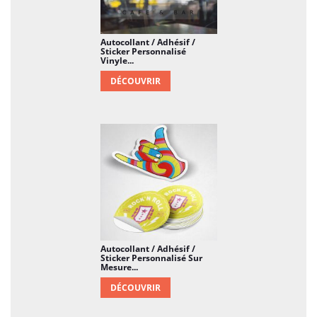
Autocollant / Adhésif /
Sticker Personnalisé
Vinyle...
DÉCOUVRIR
Autocollant / Adhésif /
Sticker Personnalisé Sur
Mesure...
DÉCOUVRIR