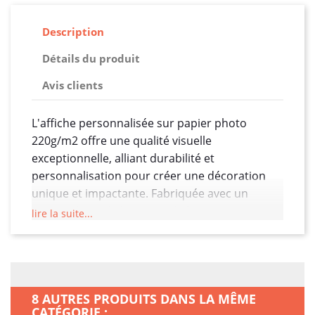
Description
Détails du produit
Avis clients
L'affiche personnalisée sur papier photo
220g/m2 offre une qualité visuelle
exceptionnelle, alliant durabilité et
personnalisation pour créer une décoration
unique et impactante. Fabriquée avec un
papier photo de haute qualité pesant 220
lire la suite...
grammes par mètre carré, cette affiche offre
une base solide et épaisse qui met en valeur
chaque détail de votre design.
Le papier photo assure des couleurs vives et
8 AUTRES PRODUITS DANS LA MÊME
éclatantes, ainsi qu'une netteté exceptionnelle
CATÉGORIE :