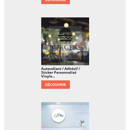
Autocollant / Adhésif /
Sticker Personnalisé
Vinyle...
DÉCOUVRIR