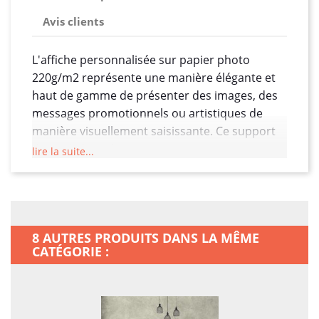
Avis clients
L'affiche personnalisée sur papier photo
220g/m2 représente une manière élégante et
haut de gamme de présenter des images, des
messages promotionnels ou artistiques de
manière visuellement saisissante. Ce support
de qualité supérieure est conçu
lire la suite...
spécifiquement pour offrir une reproduction
nette et détaillée des visuels imprimés.
Fabriqué à partir d'un papier photo de
220g/m2, cet affiche garantit une épaisseur et
8 AUTRES PRODUITS DANS LA MÊME
une robustesse qui lui confèrent une durabilité
CATÉGORIE :
exceptionnelle. La texture lisse et brillante du
papier photo ajoute une dimension esthétique
supplémentaire, permettant aux couleurs de