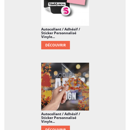
vos idées et de votre identité, capable d'attirer
l'attention et de susciter l'intérêt grâce à sa
qualité visuelle exceptionnelle.
Autocollant / Adhésif /
Sticker Personnalisé
Vinyle...
DÉCOUVRIR
Autocollant / Adhésif /
Sticker Personnalisé
Vinyle...
DÉCOUVRIR